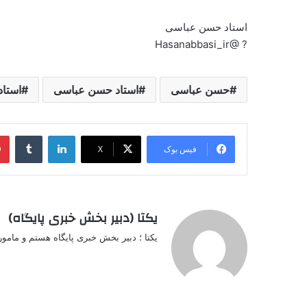
استاد حسن عباسی
? @Hasanabbasi_ir
حسن عباسی
استاد حسن عباسی
استاد
لینکدین
‫تامبل
فیس بوک
X
یکتا (دبیر بخش خبری پایگاه)
یکتا ؛ دبیر بخش خبری پایگاه هستم و مامو