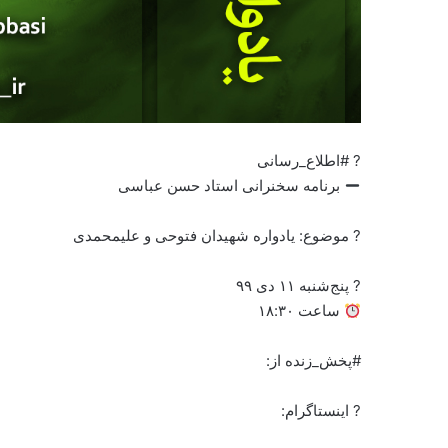
? #اطلاع_رسانی
برنامه سخنرانی استاد حسن عباسی
? موضوع: یادواره شهیدان فتوحی و علیمحمدی
? پنج‌شنبه ۱۱ دی ۹۹
ساعت ۱۸:۳۰
#پخش_زنده از:
? اینستاگرام: