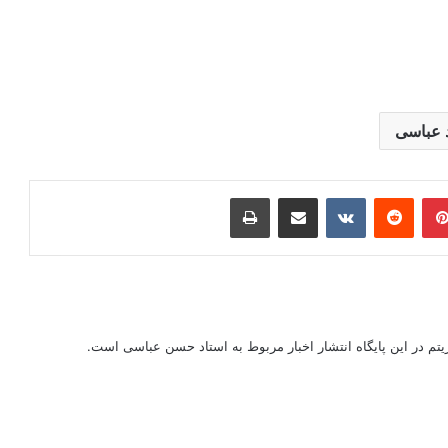
 عباسی
ر
‫پین‌ترست
‫رددیت
‫VKontakte
اشتراک گذاری از طریق ایمیل
چاپ
ریتم در این پایگاه انتشار اخبار مربوط به استاد حسن عباسی است.