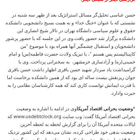
حسن عباسی تحلیل‌گر مسائل استراتژیک بعد از ظهر سه شنبه در
نشستی که با عنوان «جنگ خدا» و به همت بسیج دانشجویی دانشکده
حقوق و علوم سیاسی دانشگاه تهران در تالار شیخ انصاری این
دانشکده برگزار شد حضور یافت.وی در این جلسه که با حضور پرشور
دانشجویان و استقبال چشمگیر آنها همراه بود با موضوع “من
کاپیتالیستم پس هستم “، با تبریک ولادت حضرت فاطمه(س) و امام
خمینی(ره) و آزادسازی خرمشهر، به سخنرانی پرداخت. وی با
گرامیداشت یاد سردار شهید حسن باقری اظهار داشت حسن باقری
جوان ریزنقش بیست ساله ای بود که از همین دانشکده برخاست اما
با قدرت ایمانش توانست کاری کند که همه کارشناسان نظامی را به
حیرت وادارد.
*
وضعیت بحرانی اقتصاد آمریکا
وی در ادامه با اشاره به وضعیت
بحرانی اقتصاد آمریکا گفت: وب سایت www.usdebtclock.org که
ایالات متحده آمریکا آن را برای گزارش لحظه به لحظه آخرین
وضعیت بدهی خود طراحی کرده، نشان می‌دهد که این کشور نزدیک
به ۱۴.۵ تریلیون دلار بدهی دارد که این میزان برابر یک سوم گردش