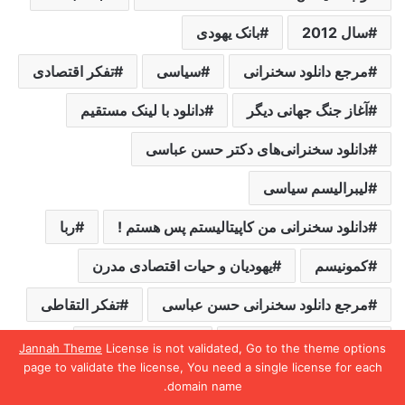
سال 2012
بانک یهودی
مرجع دانلود سخنرانی
سیاسی
تفکر اقتصادی
آغاز جنگ جهانی دیگر
دانلود با لینک مستقیم
دانلود سخنرانی‌های دکتر حسن عباسی
لیبرالیسم سیاسی
دانلود سخنرانی من کاپیتالیستم پس هستم !
ربا
کمونیسم
یهودیان و حیات اقتصادی مدرن
مرجع دانلود سخنرانی حسن عباسی
تفکر التقاطی
پایان دنیا در سال 2012
اقتصاد برکت مبنا
Jannah Theme
License is not validated, Go to the theme options
page to validate the license, You need a single license for each
دانلود سخنرانی با لینک مستقیم
domain name.
یس بوک
X
واتس آپ
تلگرام