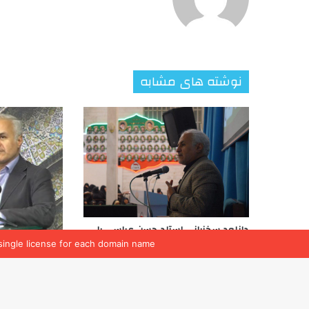
تمامی حقوق متعلق به اندیشکده یقین است
single license for each domain name.