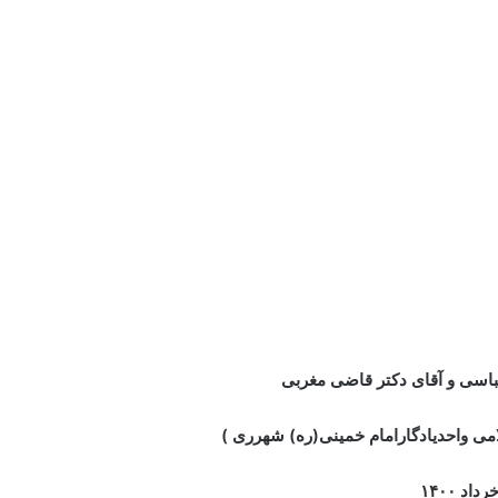
ر
‫پین‌ترست
‫رددیت
‫VKontakte
اشتراک گذاری از طریق ایمیل
چاپ