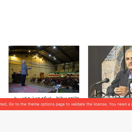
(۴۸,۰۷۱)
ated, Go to the theme options page to validate the license, You need a 