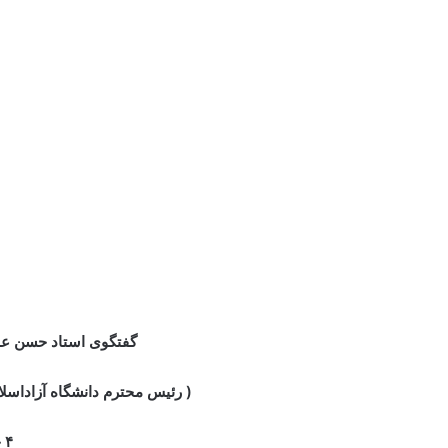
سروش
|
روبیکا
دانلود صوتی:
سایت
تلگرام
ایتا
سروش
|
روبیکا
منبع : دکتر عباسی
لینکدین
‫تامبل
فیس بوک
X