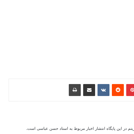
دانلود سخنرانی استاد حسن عباسی با
موضوع اقتصاد ایران پس از ترامپ
ی در گفت‌وگو با پایگاه
تادنیوز؛ دفاع مقدس به
۱۳ بهمن ۱۳۹۵
ره‌ی ۸ ساله محدود نمی‌شود/
ید یک دوره‌ی مستمر تا
م
ما را دنبال کنید
گز
بی
لی
(۶۰,۱۴۹)
لی