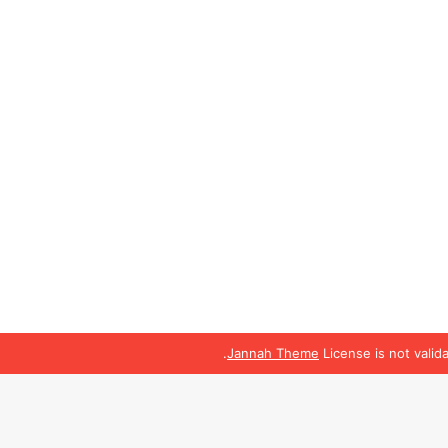
Jannah Theme
License is not valid