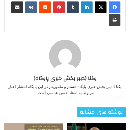
لینکدین
‫تامبلر
‫پین‌ترست
‫رددیت
‫VKontakte
اشتراک گذاری از طریق ایمیل
چاپ
یکتا (دبیر بخش خبری پایگاه)
یکتا ؛ دبیر بخش خبری پایگاه هستم و ماموریتم در این پایگاه انتشار اخبار
مربوط به استاد حسن عباسی است.
نوشته های مشابه