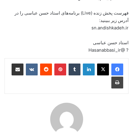
فهرست پخش زنده (Live) برنامه‌های استاد حسن عباسی را در
آدرس زیر ببینید:
sn.andishkadeh.ir
استاد حسن عباسی
? @Hasanabbasi_ir
لینکدین
‫تامبلر
‫پین‌ترست
‫رددیت
‫VKontakte
اشتراک گذاری از طریق ایمیل
چاپ