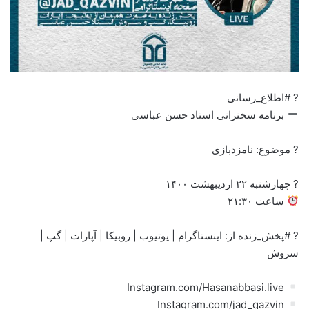
? #اطلاع_رسانی
برنامه سخنرانی استاد حسن عباسی
? موضوع: نامزدبازی
? چهارشنبه ۲۲ اردیبهشت ۱۴۰۰
ساعت ۲۱:۳۰
? #پخش_زنده از: اینستاگرام | یوتیوب | روبیکا | آپارات | گپ |
سروش
Instagram.com/Hasanabbasi.live
Instagram.com/jad_qazvin