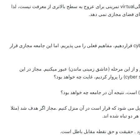
در ترجمه virtual را برابر با مجاز گرفته اند، در حالی که زندگیvirtual تمرینی برای عروج به سطح بالاتری از معرفت نیست، لذا
لذا تا مفهوم مناسبی در برابر virtual society و cyber space قراردهیم، مفاهیم فعلی را می پذیریم. اما این جامعه مجازی قرار
ز این مرحله (عاشق زمینی ماندن) عبور میکنیم. مجاز در این
) است، نتیجه آن در جامعه چه خواهد بود؟
دیل می شود که قرار است در آن منزل کنیم .مجاز اگر هدف شد (مثلا
 دو تباه شده اند.
د . حقیقت و حق نقطه مقابل باطل است.