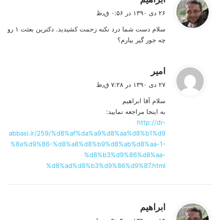
ف
۲۶ دی ۱۳۹۰ در ۰:۵۶ ق٫ظ
ت
سلام دست شما درد نکنه زحمت کشیدید. دکترین بعثت ۱ رو
:
چه جور گیر بیارم؟
گ
امیر
ف
۲۷ دی ۱۳۹۰ در ۷:۲۸ ق٫ظ
ت
سلام آقا ابراهیم
:
به اینجا مراجعه نمایید:
http://dr-
abbasi.ir/259/%d8%af%da%a9%d8%aa%d8%b1%d9
%8a%d9%86-%d8%a8%d8%b9%d8%ab%d8%aa-1-
%d8%b3%d9%86%d8%aa-
%d8%ad%d8%b3%d9%86%d9%87.html
گ
ابراهیم
ف