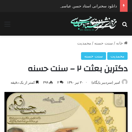
دانلود سخنرانی استاد حسن عباسی با موضوع چهار انتخاب ۱۴۰۰
جستجو برای
منو
خانه
/
سنت حسنه
/
محمدیت
محمدیت
سنت حسنه
دکترین بعثت ۲ – سنت حسنه
امیر (سردبیر پایگاه)
۳۰ تیر ۱۳۹۰
۴
۳۹۹
کمتر از یک دقیقه