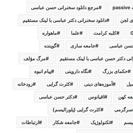
pa
مرجع دانلود سخنرانی حسن عباسی
ی لجن
دانلود سخنرانی دکتر عباسی با لینک مستقیم
کلبه کرامت
علما
ماهواره
 حسن عباسی
جامعه سازی
گوینده
انی دکتر حسن عباسی با لینک مستقیم
مرگ مؤلف
حکمای بزرگ
نگاه داروینی
پیام انبوه
میل
آموزه‌های دینی
کثرت گرایی
رودخانه
عه کهن
اقیانوس
دکتر حسن عباسی
سرگرمی
کثرت گرایی (پلورالیسم)
یسم
تکنولوژیک
جامعه شکار
ارتباطات