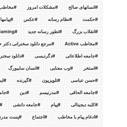
انسانهای صالح
مشکلات امروز
مخاطب ssive
حکمت
نظام رسانه
عکس
پیامها
انقلاب بزرگ
تطور رسانه جدید
Gaming
مخاطب Active
مرجع دانلود سخنرانی دکتر
جامعه اطلاعاتی
دگردیسی
دانلود سخنر
استخر
وب معنایی
انسان سایبورگ
حسن عباسی
تلویزیون
گیرنده
ای
جامعه الحاقی
مدرنیسم
دین
جام
کلبه دیجیتالی
پیام
جامعه دانشی
ادغام پیام با مخاطب
اجتماع
پست مدرن