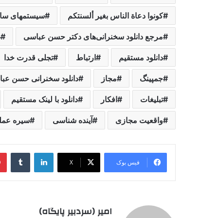
کونوا دعاة الناس بغیر ألسنتکم
سیستمهای سای
مرجع دانلود سخنرانی‌های دکتر حسن عباسی
د
دانلود مستقیم
ارتباط
تجلی قدرت خدا
جمپینگ
مجاز
دانلود سخنرانی حسن عب
تبلیغات
افکار
دانلود با لینک مستقیم
واقعیت مجازی
آینده شناسی
سیره عمل
لینکدین
‫تامبل
فیس بوک
X
امیر (سردبیر پایگاه)