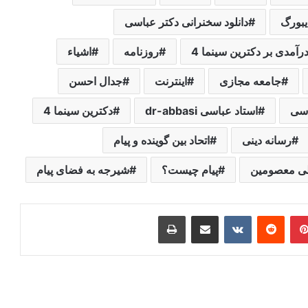
بورگ
دانلود سخنرانی دکتر عباسی
رآمدی بر دکترین سینما 4
روزنامه
اشیاء
جامعه مجازی
اینترنت
جدال احسن
اسی
استاد عباسی dr-abbasi
دکترین سینما 4
رسانه دینی
اتحاد بین گوینده و پیام
ی معصومین
پیام چیست؟
شیرجه به فضای پیام
ر
‫پین‌ترست
‫رددیت
‫VKontakte
اشتراک گذاری از طریق ایمیل
چاپ