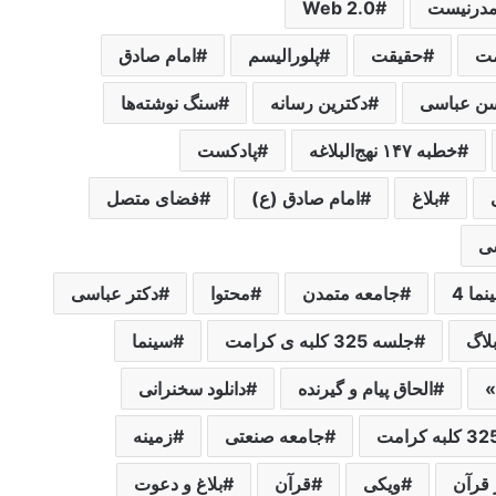
درنیست
Web 2.0
حقیقت
پلورالیسم
امام صادق
حسن عباسی
دکترین رسانه
سنگ نوشته‌ها
خطبه ۱۴۷ نهج‌البلاغه
پادکست
بلاغ
امام صادق (ع)
فضای متصل
سی
جامعه متمدن
محتوا
دکتر عباسی
لاگ
جلسه 325 کلبه ی کرامت
سینما
»
الحاق پیام و گیرنده
دانلود سخنرانی
جامعه صنعتی
زمینه
 قرآن
ویکی
قرآن
بلاغ و دعوت