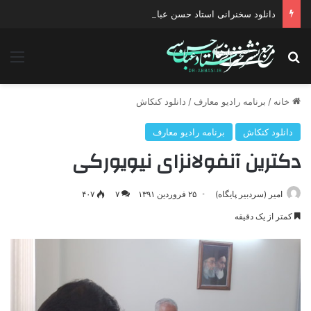
دانلود سخنرانی استاد حسن عباسی با موضوع چهار انتخاب ۱۴۰۰
جستجو برای
منو
خانه
/
برنامه رادیو معارف
/
دانلود کنکاش
دانلود کنکاش
برنامه رادیو معارف
دکترین آنفولانزای نیویورکی
امیر (سردبیر پایگاه)
۲۵ فروردین ۱۳۹۱
۷
۴۰۷
کمتر از یک دقیقه