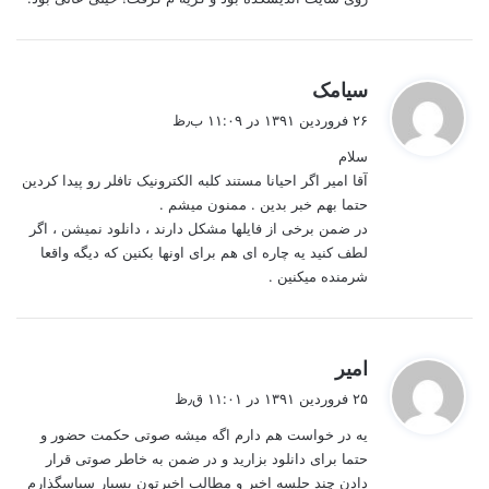
گ
سیامک
ف
۲۶ فروردین ۱۳۹۱ در ۱۱:۰۹ ب٫ظ
ت
سلام
:
آقا امیر اگر احیانا مستند کلبه الکترونیک تافلر رو پیدا کردین
حتما بهم خبر بدین . ممنون میشم .
در ضمن برخی از فایلها مشکل دارند ، دانلود نمیشن ، اگر
لطف کنید یه چاره ای هم برای اونها بکنین که دیگه واقعا
شرمنده میکنین .
گ
امیر
ف
۲۵ فروردین ۱۳۹۱ در ۱۱:۰۱ ق٫ظ
ت
یه در خواست هم دارم اگه میشه صوتی حکمت حضور و
:
حتما برای دانلود بزارید و در ضمن به خاطر صوتی قرار
دادن چند جلسه اخیر و مطالب اخیرتون بسیار سپاسگذارم