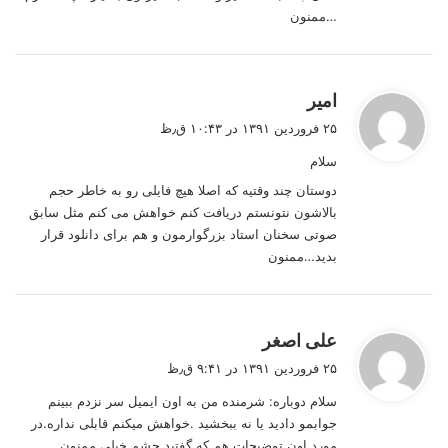
…ممنون
گ
امیر
ف
۲۵ فروردین ۱۳۹۱ در ۱۰:۴۳ ق٫ظ
ت
سلام
:
دوستان چند وقتیه که اصلا هیچ فایلی رو به خاطر حجم
بالاشون نتونستم دریافت کنم خواهش می کنم مثل سابق
صوتی سخنان استاد بزرگوارمون و هم برای دانلود قرار
بدید…ممنون
گ
علی اصغر
ف
۲۵ فروردین ۱۳۹۱ در ۹:۴۱ ق٫ظ
ت
سلام دوباره: شرمنده من به اون ایمیل سر نزدم ببینم
:
جوابمو دادید یا نه ببخشید .خواهش میکنم قابلی نداره.در
مورد اون توضیحات هم که گفتید چشم خیلی ممنون