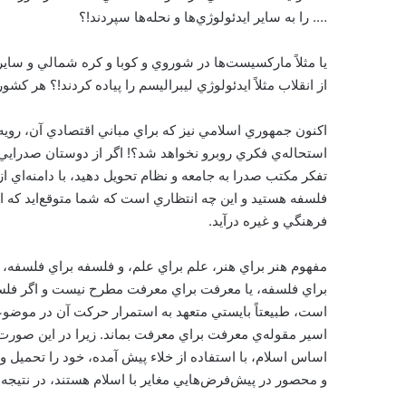
…. را به ساير ايدئولوژي‌ها و نحله‌ها سپردند!؟
يا مثلاً مارکسيست‌ها در شوروي و کوبا و کره شمالي و سا
از انقلاب مثلاً ايدئولوژي ليبراليسم را پياده کردند!؟ هر 
اکنون جمهوري اسلامي نيز که براي مباني اقتصادي آن، رويه‌
استحاله‌ي فکري روبرو نخواهد شد؟! اگر از دوستان صدرايي
تفکر مکتب صدرا به جامعه و نظام تحويل دهيد، با دامنه‌ا
فلسفه هستيد و اين چه انتظاري است که شما متوقع‌ايد که 
فرهنگي و غيره درآيد.
مفهوم هنر براي هنر، علم براي علم، و فلسفه براي فلسفه،
براي فلسفه، يا معرفت براي معرفت مطرح نيست و اگر فلسف
است، طبيعتاً بايستي متعهد به استمرار حرکت آن در موضوع
اسير مقوله‌ي معرفت براي معرفت بماند. زيرا در اين صورت،
اساس اسلام، با استفاده از خلاء پيش آمده، خود را تحميل و 
و محصور در پيش‌فرض‌هايي مغاير با اسلام هستند، در نتيج