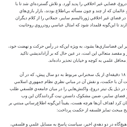
روغ، فضايي غير اخلاقي را پديد آورد. و تلاش گسترده‌اي شد تا با
مان که از چند و چون مسأله بي‌اطلاع بودند، بازار بازي‌هاي
 فضاي غير اخلاقي ژورناليسم سايبر، جملاتي را از کلام ديگران
رند تا اين‌گونه قلمداد شود که امثال عباسي رودر‌روي روحانيت
ر اين فضاسازي‌ها بشود، به ويژه اين‌که در رأس حرکت و نهضت خود،
 و مقصد متعالي اين امت، در عين حال که بر آزادانديشي تاکيد
حافل علمي به کوچه و خيابان تحذير داده‌اند.
اخيراً دو- سه وب سايت با هويت خاص، با بريدن يک قطعه‌ي ۱۸ دقيقه‌اي از يک سخنراني مربوط به دو سال پيش، که در آن
آن با حکمت، و نقش آن در مباني نظري نظام جمهوري اسلامي
ر ذيل يک تيتر دروغ، واکنش‌هايي را در ميان جامعه‌ي فلسفي طلب
در فضاي سايبر، ضمن مشکوک دانستن نيت گردانندگان اين وب
 کرد اهداف آن‌ها هرچه هست، يقيناً اين‌گونه اطلاع‌رساني مبتني بر
 هيچ‌گاه در دو دهه‌ي اخير، سياست پاسخ به مسايل علمي و فلسفي،