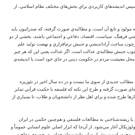
سپس انديشه‌هاي کاربردي براي بخش‌هاي مختلف نظام اسلامي، از
 مولود و تابع آن است، و مطالبه‌ي صورت گرفته، که صدرائيون بايد
عني فرهنگ، سياست، اقتصاد، دفاعي و اجتماعي باشند، بخشي از دو
چوب مباحث آزادانديشي و جنبش نرم‌افزاري و نهضت توليد علم
وب جنبش مطالبه‌ي عدالت است. اگر عدالت يعني اين که هر چيز
در محل معيشت مردم در حکومت ديني در جاي خود است يا انديشه‌ي
، مطالب جديدي از سوي ما نيست و در ده سال اخير در تئوريزه
‌اي صورت گرفته و طرح اين نکته که فلسفه با حکمت قرآني تمايز
ا طرح شده و براي اهل نظر از دانشجويان و طلاب، تا بسياري از
يا ريشه‌شناختي به مطالعات فلسفي و هم‌چنين حکمي در ايران
وژيکال آغاز مي‌شود. از آن‌جا که ابزار اصلي علوم انساني عموماً و
ني مجبور است بيش از ساير دانشمندان جهان، در حوزه‌ي مفاهيم