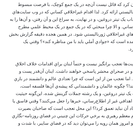
ان کرد که قائل نيست آن‌چه در يک جمع کوچک، با فرصت مبسوط
رناليستي ارائه کرد. لذا اقدام غيراخلاقي کساني که در وب سايت‌هاي
ک تيتر دروغين، و در نهايت، به سراغ اين و آن رفتن، و آن‌ها را به
رساني. و الا چرا مبحثي که در يک جمع در يک محيط علمي مطرح
‌هاي غيراخلاقي ژورناليستي شود. در همين هجده دقيقه گزارش بخش
ده است که «جوادي آملي بايد با من مناظره کند»؟ وقتي يک
د.
ت‌ها تعجب برانگيز نيست و حتماً اينان براي اقدامات خلاف اخلاق
 و در صحراي محشر پاسخي خواهند داشت. اينان آن‌قدر پست و
اما تعجب من از اين است که چرا تعدادي عالم و دانشمند در بازي
ردند!؟ چگونه عالمان و دانشمنداني که پيشه‌ي آن‌ها فلسفه است،
ک تيتر دروغين، و يک رشته جملات گزينش شده، اين‌گونه حيثيت
هدافي غير از اطلاع‌رساني، خبرها را جعل مي‌کنند؟ وقتي فاسق يا
عاد آن نبايد تعمق کرد!؟ اين محل تعجب است که صاحبان بصيرت
 معظم رهبري به برخي حرکات اين چنيني در فضاي روزنامه-نگاري
 فرمود، و امروز همان رويه را مي‌توان ديد که در فضاي سايبر، با شدت و