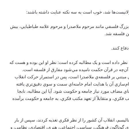
ارلانيست‌ها شد، خوب است به سه نکته عنايت داشته باشند:
هاي بزرگ فلسفي مانند مرحوم ملاصدرا و مرحوم علامه طباطبايي، بيش
هن فلسفه شد.
فاع کنند.
ظر داده است و يک مطالبه کرده است: نظر او اين بوده و هست که
ن‌چه در قرآن حکمت ناميده مي‌شود مفارق از فلسفه است.
مي مبتني بر فلسفه‌ي ملاصدرا است، پس در استمرار حرکت انقلاب
‌سازي آن با هدايت امام خامنه‌اي سمت و سوي دقيق‌تري يافته
هاي مضاف مورد نياز جامعه و حکومت شود. آيا اين مطالبه، نابجا
 فکري، و متقابلاً از تعهد مکتب فکري، به جامعه و حکومت برآمده
يوناليسم، انقلاب آن کشور را از نظر فکري تغذيه کردند، سپس از بار
ي گوناگون فرهنگي، سياسي، اجتماعي، هنري، اقتصادي، نظامي، و