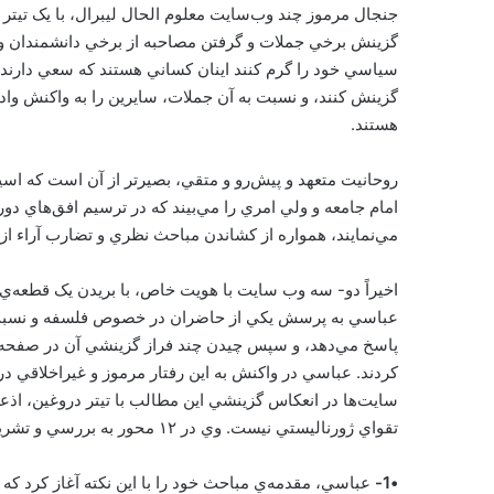
جنجال مرموز چند وب‌سايت معلوم الحال ليبرال، با يک تيتر د
گزينش برخي جملات و گرفتن مصاحبه از برخي دانشمندان و عال
سياسي خود را گرم کنند اينان کساني هستند که سعي دارند در
گزينش کنند، و نسبت به آن جملات، سايرين را به واکنش وادا
هستند.
روحانيت متعهد و پيش‌رو و متقي، بصيرتر از آن است که اسي
امام جامعه و ولي امري را مي‌بيند که در ترسيم افق‌هاي دور
مي‌نمايند، همواره از کشاندن مباحث نظري و تضارب آراء از م
عباسي به پرسش يکي از حاضران در خصوص فلسفه و نسبت 
پاسخ مي‌دهد، و سپس چيدن چند فراز گزينشي آن در صفحه د
کردند. عباسي در واکنش به اين رفتار مرموز و غيراخلاقي 
سايت‌ها در انعکاس گزينشي اين مطالب با تيتر دروغين، اذعان
تقواي ژورناليستي نيست. وي در ۱۲ محور به بررسي و تشريح مبحث تمايز فلسفه از حکمت پرداخت:
•1-
عباسي، مقدمه‌ي مباحث خود را با اين نکته آغاز کرد که