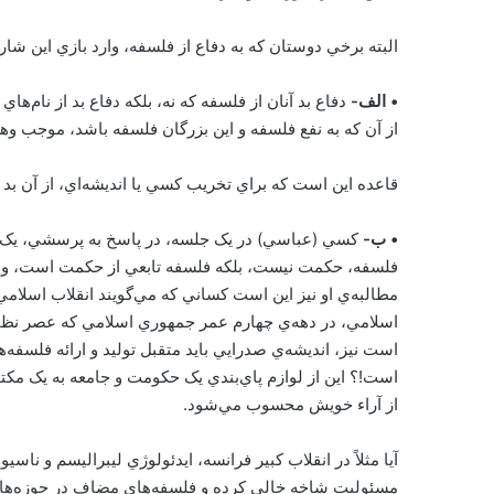
البته برخي دوستان که به دفاع از فلسفه، وارد بازي اين ش
• الف-
دفاع بد آنان از فلسفه که نه، بلکه دفاع بد از نام‌
از آن که به نفع فلسفه و اين بزرگان فلسفه باشد، موجب و
قاعده اين است که براي تخريب کسي يا انديشه‌اي، از آن بد د
• ب-
کسي (عباسي) در يک جلسه، در پاسخ به پرسشي، يک ن
فلسفه، حکمت نيست، بلکه فلسفه تابعي از حکمت است، و آ
مطالبه‌ي او نيز اين است کساني که مي‌گويند انقلاب اسلا
اسلامي، در دهه‌ي چهارم عمر جمهوري اسلامي که عصر نظام
است نيز، انديشه‌ي صدرايي بايد متقبل توليد و ارائه فلسفه‌
است!؟ اين از لوازم پاي‌بندي يک حکومت و جامعه به يک مکتب
از آراء خويش محسوب مي‌شود.
آيا مثلاً در انقلاب کبير فرانسه، ايدئولوژي ليبراليسم و ناس
مسئوليت شاخه خالي کرده و فلسفه‌هاي مضاف در حوزه‌ها