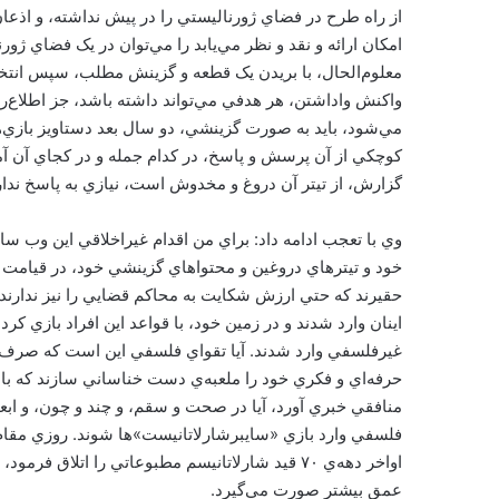
از راه طرح در فضاي ژورناليستي را در پيش نداشته، و اذع
امکان ارائه و نقد و نظر مي‌يابد را مي‌توان در يک فضاي ژو
معلوم‌الحال، با بريدن يک قطعه و گزينش مطلب، سپس انتخاب ي
واکنش واداشتن، هر هدفي مي‌تواند داشته باشد، جز اطلاع‌
مي‌شود، بايد به صورت گزينشي، دو سال بعد دستاويز بازي
کوچکي از آن پرسش و پاسخ، در کدام جمله و در کجاي آن آم
گزارش، از تيتر آن دروغ و مخدوش است، نيازي به پاسخ ندار
وي با تعجب ادامه داد: براي من اقدام غيراخلاقي اين وب ساي
خود و تيترهاي دروغين و محتواهاي گزينشي خود، در قيامت
حقيرند که حتي ارزش شکايت به محاکم قضايي را نيز ندارند. 
اينان وارد شدند و در زمين خود، با قواعد اين افراد بازي ک
غيرفلسفي وارد شدند. آيا تقواي فلسفي اين است که صرف ي
حرفه‌اي و فکري خود را ملعبه‌ي دست خناساني سازند که با ا
منافقي خبري آورد، آيا در صحت و سقم، و چند و چون، و اب
فلسفي وارد بازي «سايبرشارلاتانيست»ها شوند. روزي مقام
اواخر دهه‌ي ۷۰ قيد شارلاتانيسم مطبوعاتي را اتلاق
عمق بيشتر صورت مي‌گيرد.