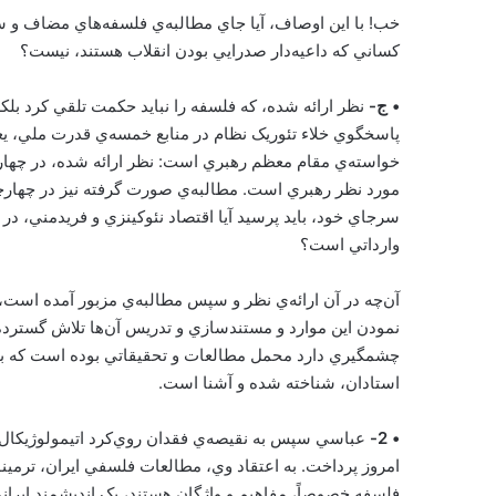
خب! با اين اوصاف، آيا جاي مطالبه‌ي فلسفه‌هاي مضاف و 
کساني که داعيه‌دار صدرايي بودن انقلاب هستند، نيست؟
• ج-
نظر ارائه شده، که فلسفه را نبايد حکمت تلقي کرد بلکه
پاسخگوي خلاء تئوريک نظام در منابع خمسه‌ي قدرت ملي، ي
خواسته‌ي مقام معظم رهبري است: نظر ارائه شده، در چهار
مورد نظر رهبري است. مطالبه‌ي صورت گرفته نيز در چهارچ
سرجاي خود، بايد پرسيد آيا اقتصاد نئوکينزي و فريدمني، 
وارداتي است؟
آن‌چه در آن ارائه‌ي نظر و سپس مطالبه‌ي مزبور آمده است
نمودن اين موارد و مستندسازي و تدريس آن‌ها تلاش گسترده
چشمگيري دارد محمل مطالعات و تحقيقاتي بوده است که باره
استادان، شناخته شده و آشنا است.
• 2-
عباسي سپس به نقيصه‌ي فقدان روي‌کرد اتيمولوژيکال 
امروز پرداخت. به اعتقاد وي، مطالعات فلسفي ايران، ترمينول
فلسفه خصوصاً، مفاهيم و واژگان هستند، يک انديشمند ايرا