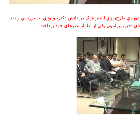
 از سلسله جلسات دوره‌ي طرح‌ريزي استراتژيک در دانش دکترينولوژي، به بررسي و نقد
 اخير، پيرامون يکي از اظهار نظرهاي خود پرداخت.