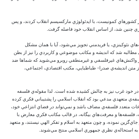
ير کشورهاي کمونيست، با ايدئولوژي مارکسيسم انقلاب کردند، و پس
کشوري چنين شد، از اساس انقلاب خود فاصله گرفت.
هاي نئوکينزي، يا فريدمني تجويز مي‌شود، آيا با همان مشکل
 مطالبه شد که انديشه و مکاتب موضوعي و کاربردي را نيز از بطن
ي از واکنش‌هاي غيرفلسفي و غيرمنطقي روبرو مي‌شويد که شماها ضد
از متن انديشه‌ي صدرا- طباطبايي، مکتب اقتصادي، اجتماعي،
 در خود غرب نيز به چالش کشيده شده است. لذا مقوله‌ي فلسفه
ه‌ي متعهدي مدعي بود که انقلاب اسلامي را پشتيباني فکري کرده
ات متعدد فلسفه‌ي مضاف باشد و نمي‌تواند در فضاي انتزاعي خود،
 فلسفه‌ها و معرفت‌هاي بيگانه، در قالب مکاتب فکري معارض با
جاي‌گزين نموده، و چون متعهد به اسلام و تفکر الهي نيستند، و متعهد
ه به استحاله‌ي نظري جمهوري اسلامي منتج مي‌شوند.