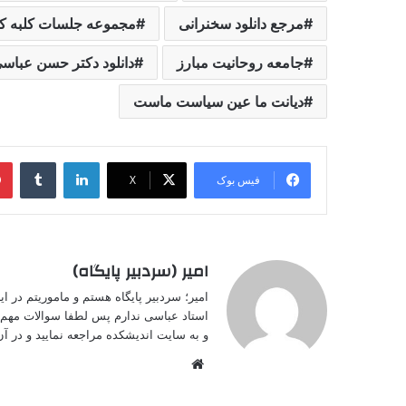
مرجع دانلود سخنرانی
مجموعه جلسات کلبه ک
جامعه روحانیت مبارز
دانلود دکتر حسن عباس
دیانت ما عین سیاست ماست
لینکدین
‫تامبل
فیس بوک
X
امیر (سردبیر پایگاه)
امیر؛ سردبیر پایگاه هستم و ماموریتم در 
استاد عباسی ندارم پس لطفا سوالات مهم خ
و به سایت اندیشکده مراجعه نمایید و در آن 
وبسایت