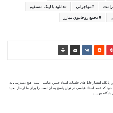
رامت
مهاجرانی
دانلود با لینک مستقیم
ی
مجمع روحانیون مبارز
ر
‫پین‌ترست
‫رددیت
‫VKontakte
اشتراک گذاری از طریق ایمیل
چاپ
این پایگاه انتشار فایل‌های جلسات استاد حسن عباسی است. هیچ دسترسی به
ود که فقط استاد عباسی در توان پاسخ به آن است را برای ما ارسال نکنید
پایگاه بپرسید.