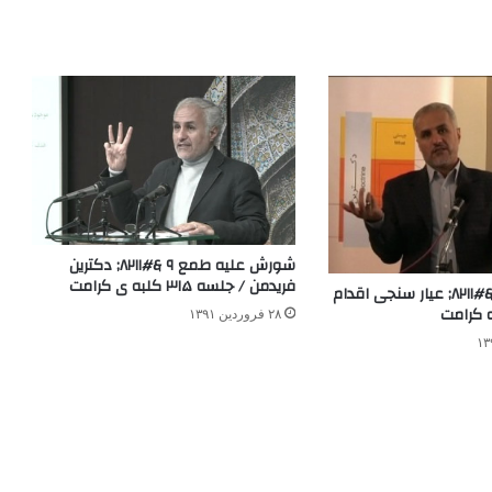
شورش علیه طمع ۹ &#۸۲۱۱; دکترین
فریدمن / جلسه ۳۱۵ کلبه ی کرامت
دکترینولوژی ۵ &#۸۲۱۱; عیار سنجی اقدام
۲۸ فروردین ۱۳۹۱