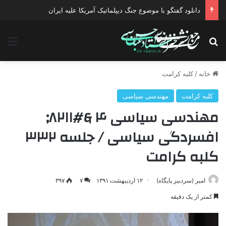
دانلود گفتگو با موضوع جنگ دیپلماتیک آمریکا علیه ایران
جستجو برای
منو
خانه
/
کلبه کرامت
کلبه کرامت
مهندسی سیاسی
مهندسی سیاسی ۴ &#۸۲۱۱;
افسردگی سیاسی / جلسه ۳۳۲
کلبه کرامت
امیر (سردبیر پایگاه)
۱۲ اردیبهشت ۱۳۹۱
۷
۳۹۷
کمتر از یک دقیقه