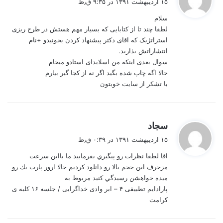
۱۵ اردیبهشت ۱۳۹۱ در ۹:۳۵ ق٫ظ
ت
سلام
:
لطفا چند تا از کتابایی که بسیار مهم هستش در طرح ریزی
استراتژیک که اقای دکتر پیشنهاد کردن بخونیدو +نام
انتشاراتش بذارید.
سوال بعدی اینکه من اسلایدای استادو میخام
حالا اگه چاپ شده بگید اگر نه از کجا گیر بیارم
با تشکر از سایت خوبتون
گ
سجاد
ف
۱۵ اردیبهشت ۱۳۹۱ در ۰:۳۹ ق٫ظ
ت
اقا لطفا نظرات رو پيگيري بفرماييد ما بااين سرعت
:
مزخرف اين حجم بالا رو دانلود كرديم حالا ارور پارت يك رو
ميده خواهشن رسيدگي كنيد مربوط به
پارادایم تطبیقی ۴ – ابر وادی خداگرایی / جلسه ۱۶ کلبه ی
کرامت