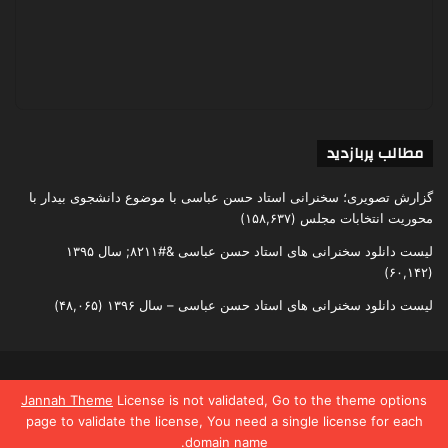
مطالب پربازدید
گزارش تصویری؛ سخنرانی استاد حسن عباسی با موضوع دانشجوی بیدار با
محوریت انتخابات مجلس
(۱۵۸,۶۳۷)
لیست دانلود سخنرانی های استاد حسن عباسی &#۸۲۱۱; سال ۱۳۹۵
(۶۰,۱۴۲)
لیست دانلود سخنرانی های استاد حسن عباسی – سال ۱۳۹۶
(۴۸,۰۶۵)
تمامی حقوق متعلق به اندیشکده یقین است
Jannah Theme
License is not validated, Go to the theme options
page to validate the license, You need a single license for each
domain name.