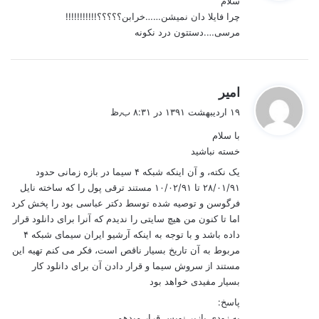
سلام
:
چرا فایلا دان نمیشن……خرابن؟؟؟؟؟!!!!!!!!!!!
مرسی….دستتون درد نکونه
گ
امیر
ف
۱۹ اردیبهشت ۱۳۹۱ در ۸:۳۱ ب٫ظ
ت
با سلام
:
خسته نباشید
یک نکته، و آن اینکه شبکه ۴ سیما در بازه زمانی حدود
۲۸/۰۱/۹۱ تا ۱۰/۰۲/۹۱ مستند ترقی پول را که ساخته نایل
فرگوسن و توصیه شده توسط دکتر عباسی بود را پخش کرد
اما تا کنون من هیچ سایتی را ندیدم که آنرا برای دانلود قرار
داده باشد و با توجه به اینکه آرشیو ایران سیمای شبکه ۴
مربوط به آن تاریخ بسیار ناقص است، فکر می کنم تهیه این
مستند از سروش سیما و قرار دادن آن برای دانلود کار
بسیار مفیدی خواهد بود
پاسخ:
به زودی بازیر نویس قرار میدهم