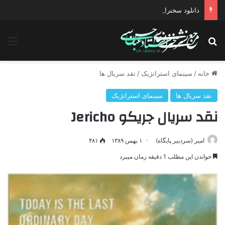
دانلود سخنرانی استاد حسن عباسی با موضوع چهار انتخاب ۱۴۰۰
جستجو برای
منو
خانه
/
سینمای استراتژیک
/
نقد سریال ها
نقد سریال ها
سینمای استراتژیک
نقد سریال جریکو Jericho
امیر (سردبیر پایگاه)
۱ بهمن ۱۳۸۹
۴۸۱
خواندن این مطلب 1 دقیقه زمان میبرد