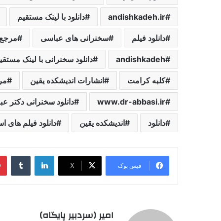
andishkadeh.ir
دانلود با لینک مستقیم
دانلود فیلم
سخنرانی های عباسی
مرجع 
andishkadeh
دانلود سخنرانی با لینک مستقی
کلبه کرامت
انشارات اندیشکده یقین
مر
www.dr-abbasi.ir
دانلود سخنرانی دکتر عب
دانلود
اندیشکده یقین
دانلود فیلم های ا
لینکدین
‫تامبل
فیس بوک
X
امیر (سردبیر پایگاه)