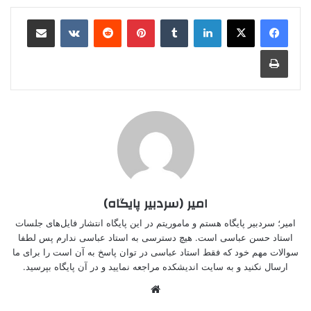
لینکدین
‫تامبلر
‫پین‌ترست
‫رددیت
‫VKontakte
اشتراک گذاری از طریق ایمیل
چاپ
امیر (سردبیر پایگاه)
امیر؛ سردبیر پایگاه هستم و ماموریتم در این پایگاه انتشار فایل‌های جلسات
استاد حسن عباسی است. هیچ دسترسی به استاد عباسی ندارم پس لطفا
سوالات مهم خود که فقط استاد عباسی در توان پاسخ به آن است را برای ما
ارسال نکنید و به سایت اندیشکده مراجعه نمایید و در آن پایگاه بپرسید.
وبسایت