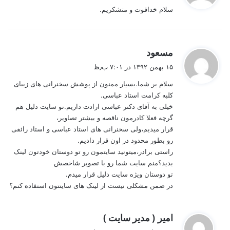
سلام خداقوت و متشكريم.
:
گ
مسعود
ف
۱۵ بهمن ۱۳۹۲ در ۷:۰۱ ب٫ظ
ت
سلام بر شما.بسیار ممنون از پوشش سخنرانی های زیبای
:
کلبه کرامت استاد عباسی.
خیلی به آقای دکتر عباسی ارادت داریم.تو سایت دلیل هم
گرچه فعلا کادرمون ناقصه و بیشتر تصاویر،
قرار میدیم،ولی سخنرانی های استاد عباسی و استاد رائفی
رو بطور محدود در اون قرار دادیم.
راستی برادر،میتونید سایتمون رو تو دوستان خودتون لینک
بدید؟منم سایت شما رو با تصویر شاخصش
تو دوستان ویژه سایت دلیل قرار میدم.
در ضمن مشکلی نیست از لینک های سایتتون استفاده کنم؟
گ
امیر ( مدیر سایت )
ف