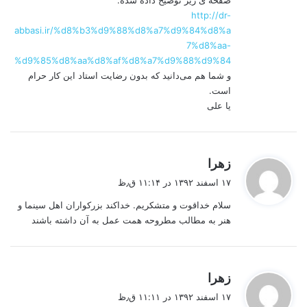
http://dr-
abbasi.ir/%d8%b3%d9%88%d8%a7%d9%84%d8%a
7%d8%aa-
%d9%85%d8%aa%d8%af%d8%a7%d9%88%d9%84
و شما هم می‌دانید که بدون رضایت استاد این کار حرام
است.
یا علی
گ
زهرا
ف
۱۷ اسفند ۱۳۹۲ در ۱۱:۱۴ ق٫ظ
ت
سلام خداقوت و متشكريم. خداكند بزركواران اهل سينما و
:
هنر به مطالب مطروحه همت عمل به آن داشته باشند
گ
زهرا
ف
۱۷ اسفند ۱۳۹۲ در ۱۱:۱۱ ق٫ظ
ت