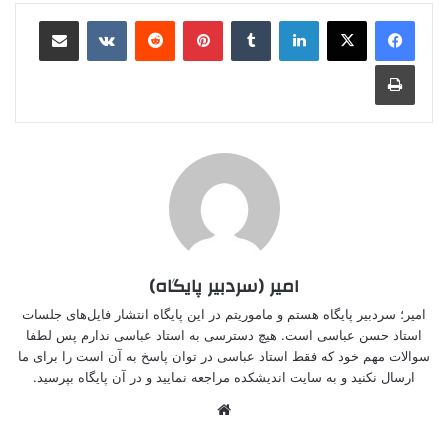
لینکدین
‫تامبلر
‫پین‌ترست
‫رددیت
‫VKontakte
اشتراک گذاری از طریق ایمیل
چاپ
امیر (سردبیر پایگاه)
امیر؛ سردبیر پایگاه هستم و ماموریتم در این پایگاه انتشار فایل‌های جلسات
استاد حسن عباسی است. هیچ دسترسی به استاد عباسی ندارم پس لطفا
سوالات مهم خود که فقط استاد عباسی در توان پاسخ به آن است را برای ما
ارسال نکنید و به سایت اندیشکده مراجعه نمایید و در آن پایگاه بپرسید.
وبسایت