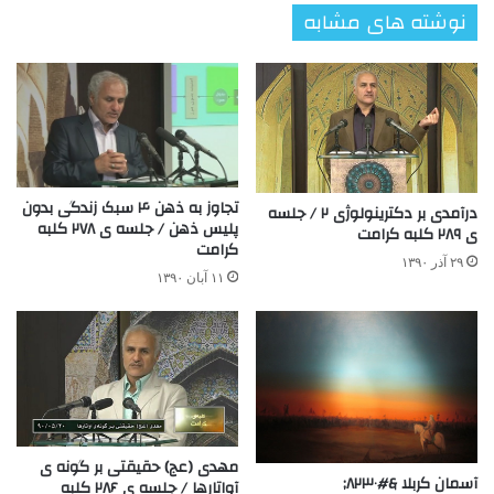
نوشته های مشابه
تجاوز به ذهن ۴ سبک زندگی بدون
درآمدی بر دکترینولوژی ۲ / جلسه
پلیس ذهن / جلسه ی ۲۷۸ کلبه
ی ۲۸۹ کلبه کرامت
کرامت
۲۹ آذر ۱۳۹۰
۱۱ آبان ۱۳۹۰
مهدی (عج) حقیقتی بر گونه ی
آسمان کربلا &#۸۲۳۰;
آواتارها / جلسه ی ۲۸۶ کلبه