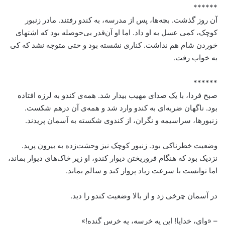
******
آن روز گذشت. بچه‌ها، پس از مدرسه، به کندو رفتند. مادر زنبور
کوچک، کمی عسل به او داد. اما او آن‌قدر بی‌حوصله بود که اشتهای
خوردن شام هم نداشت. کناری نشسته بود و حتی متوجه نشد که کی
به خواب رفت.
******
صبح فردا، با یک صدای مهیب بیدار شد. همه‌ی کندو به لرزه افتاده
بود. ناگهان ضربه‌ای به کندو وارد شد و همه‌ی آن درهم شکست.
زنبورها، سراسیمه و نگران، از کندوی شکسته به آسمان پریدند.
وضعیت خطرناکی بود. زنبور کوچک نیز وحشت‌زده به بیرون پرید.
نزدیک بود که هنگام فروریختن دیوار کندو، او زیر خاک‌های دیوار بماند،
اما توانست با سرعت زیاد پرواز کند و سالم بماند.
در آسمان چرخی زد و از بالا وضعیت کندو را دید.
– «وای، خدایا! این یه خرسه، یه خرس گنده!»