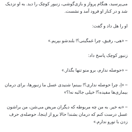
می‌پرسید، هنگام پرواز و بازی‌گوشی، زنبور کوچک را دید. به او نزدیک
شد و در کنار او فرود آمد و نشست.
او را هل داد و گفت:
– «هی، رفیق، چرا غمگینی؟! بلندشو بپریم.»
زنبور کوچک پاسخ داد:
– «حوصله ندارم، برو منو تنها بگذار.»
– «اِ، چرا حوصله نداری؟! ببینم! شنیدی عسل ما زنبورها، برای درمان
بیماری‌ها مفیده؟! خیلی جالبه نه!؟»
– «نه خیر. به من چه مربوطه که دیگران مریض می‌شن، من براشون
عسل درست کنم که درمان بشند! حالا برو از اینجا، حوصله‌ی حرف
زدن با تورو ندارم.»