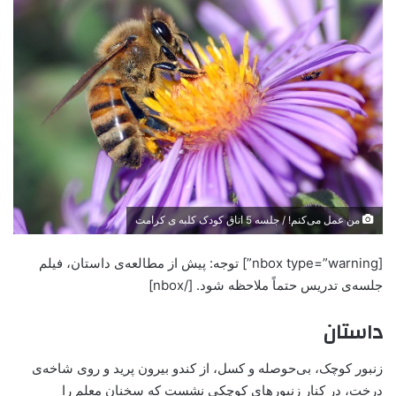
من عمل می‌کنم! / جلسه 5 اتاق کودک کلبه ی کرامت
[nbox type=”warning”] ‌توجه: پیش از مطالعه‌ی داستان، فیلم
جلسه‌ی تدریس حتماً ملاحظه شود. [/nbox]
داستان
زنبور کوچک، بی‌حوصله و کسل، از کندو بیرون پرید و روی شاخه‌ی
درخت، در کنار زنبورهای کوچکی نشست که سخنان معلم را