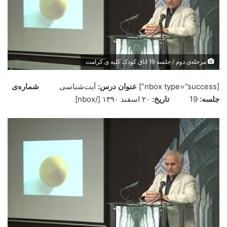
مرحله‌ی دوم / جلسه 19 اتاق کودک کلبه ی کرامت
[nbox type=”success”]
عنوان درس:
آيت‌شناسی
شماره‌ی
جلسه:
19
تاريخ:
۲۰ اسفند ۱۳۹۰ ‌[/nbox]