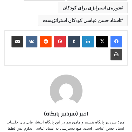
دوره‌ی استراتژی برای کودکان
استاد حسن عباسی کودکان استراتژیست
لینکدین
‫تامبلر
‫پین‌ترست
‫رددیت
‫VKontakte
اشتراک گذاری از طریق ایمیل
چاپ
امیر (سردبیر پایگاه)
امیر؛ سردبیر پایگاه هستم و ماموریتم در این پایگاه انتشار فایل‌های جلسات
استاد حسن عباسی است. هیچ دسترسی به استاد عباسی ندارم پس لطفا