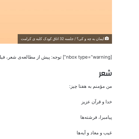
ايمان به چه و کی؟ / جلسه 32 اتاق کودک کلبه ی کرامت
[nbox type=”warning”] ‌‌‌توجه: پیش از مطالعه‌ی شعر، فیلم جلسه‌ی تدریس حتماً ملاحظه شود. [/nbox]
شعر
من مؤمنم به هفتا چیز:
خدا و قرآن عزیز
پیامبرا، فرشته‌ها
غیب و معاد و آیه‌ها