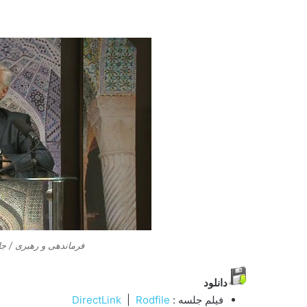
فرماندهی و رهبری / جلسه ۴۹ اتاق کودک کلبه
دانلود
فیلم جلسه :
Rodfile
|
DirectLink