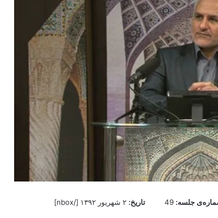
اره‌ی جلسه:
49
تاريخ:
۲ شهریور ۱۳۹۲ ‌[/nbox]