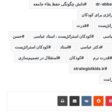
دانش چگونگی حفظ بقاء جامعه
اتژیست
قدرت
اسی
کودکان استراتژیست ، استاد عباسی
حسن
دکتر عباسی
استاد
کودکان استراتژیست
قدرت نرم
کودکان
استقلال در تصمیم‌سازی
strategistkids.ir
ر
‫پین‌ترست
‫رددیت
‫VKontakte
اشتراک گذاری از طریق ایمیل
چاپ