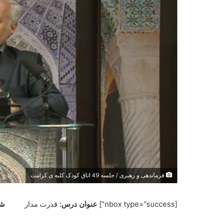
فرماندهی و رهبری / جلسه 49 اتاق کودک کلبه ی کرامت
[nbox type=”success”]
عنوان درس:
قدرت مدار
شم