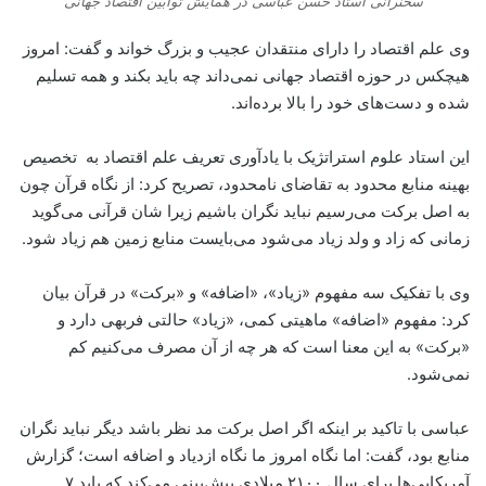
سخنرانی استاد حسن عباسی در همایش توابین اقتصاد جهانی
وی علم اقتصاد را دارای منتقدان عجیب و بزرگ خواند و گفت: امروز
هیچکس در حوزه اقتصاد جهانی نمی‌داند چه باید بکند و همه تسلیم
شده و دست‌های خود را بالا برده‌اند.
این استاد علوم استراتژیک با یادآوری تعریف علم اقتصاد به تخصیص
بهینه منابع محدود به تقاضای نامحدود، تصریح کرد: از نگاه قرآن چون
به اصل برکت می‌رسیم نباید نگران باشیم زیرا شان قرآنی می‌گوید
زمانی که زاد و ولد زیاد می‌شود می‌بایست منابع زمین هم زیاد شود.
وی با تفکیک سه مفهوم «زیاد»، «اضافه» و «برکت» در قرآن بیان
کرد: مفهوم «اضافه» ماهیتی کمی، «زیاد» حالتی فربهی دارد و
«برکت» به این معنا است که هر چه از آن مصرف می‌کنیم کم
نمی‌شود.
عباسی با تاکید بر اینکه اگر اصل برکت مد نظر باشد دیگر نباید نگران
منابع بود، گفت: اما نگاه امروز ما نگاه ازدیاد و اضافه است؛ گزارش
آمریکایی‌ها برای سال ۲۱۰۰ میلادی پیش‌بینی می‌کند که باید ۷