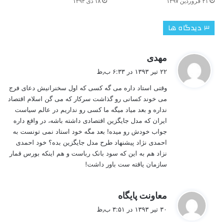
۱۸ دی ۱۳۹۴
۲۱ فروردین ۱۳۹۷
‫۳ دیدگاه ها
گ
مهدی
ف
۲۲ تیر ۱۳۹۳ در ۶:۳۳ ب٫ظ
ت
وقتی استاد داره می گه کسی که اول سخنرانیش دعای فرج
:
می خوند کسانی رو گذاشت سرکار که می گن اسلام اقتصاد
نداره و بعد میاد میگه ما کسی رو نداریم در عالم سیاست
ایران که مدل جایگزین اقتصادی داشته باشه، در واقع داره
جواب خودش رو میده! بعد مگه خود استاد نمی تونست به
احمدی نژاد پیشنهاد طرح مدل جایگزین بده؟ خود احمدی
نزاد هم به این که سود بانک رباست و هم اینکه بورس قمار
سازمان یاقته ست باور داشت!
گ
معاونت پایگاه
ف
۳۰ تیر ۱۳۹۳ در ۳:۵۱ ب٫ظ
ت