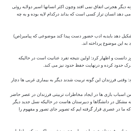
د مسلط شویم وگرنه دیگر هجرتی اتفاق نمی افتد وچون اکثر انسانها اسیر دولایه روئی
می دهد انسان تراز کسی است که بداند درکدام لایه بوده و به چه
ا تشکیل دهد بایدبه ادب حضور دست پیدا کند موضوعی که پیامبر(ص)
 به این موضوع پرداخته اند.
دانست و اظهار کرد: اولین نتیجه تفرد عنانیت است در حالیکه
درک حدود کرده و درنهایت حفظ حدود نیز می کند.
 وقتی فرزندان این گونه تربیت شدند دیگر به بیماری غربی ها دچار
یشن اسباب بازی ها در ایجاد مخاطرات تربیتی فرزندان در عصر حاضر
که مشکل در دانشگاها و دبیرستان هاست در حالیکه نسل جدید دیگر
را که ما در عصری قرار گرفته ایم که تصویر جای تصور و مفهوم را
وانیم فرزندان خود را در برابر هجمه دشمن واکسینه کنیم لذا با