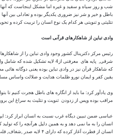
شب و روز سیاه و سفید و غیره اما مشکل اینجاست که آنها
باطل و خیر و شر نیز ضروری یکدیگر بوده و تعادلی بین آنها 
تثلیثی و ثنویتی هر کدام یک نوع انسان را تربیت کرده و تحو
وادی تباین از شاهکارهای قرآنی است
رئیس مرکز دکترینال کشور وجود وادی تباین را از شاهکارها
شرقی, پایه های معرفتی از4 لایه تش
که شاهکار قرآن نیز در وادی تباین بوده یعنی دوگانه هائی 
یقین کفر و ایمان نورو ظلمات هدایت و ضلالت واساس مسلمان
وی یادآور کرد: ما باید از انگاره های باطل هجرت کنیم تا بتو
مراقب بوده وپس از زدودن ثنویت و تثلیث به سراغ این برو
عباسی ضمن تبیین دیگاه غرب نسبت به انسان ابراز کرد: این 
انسان را به ما نمی دهد و به همین دلیل هرآنچه را که تولید 
انسان از فطرت آغاز کرده که دارای ۴ لایه صدر ,شغاف, قلب و فواد می باشد.