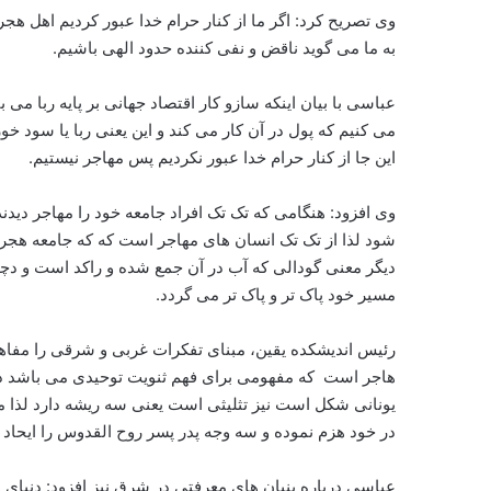
وی تصریح کرد: اگر ما از کنار حرام خدا عبور کردیم اهل 
به ما می گوید ناقض و نفی کننده حدود الهی باشیم.
عباسی با بیان اینکه سازو کار اقتصاد جهانی بر پایه ربا می 
می کنیم که پول در آن کار می کند و این یعنی ربا یا سود 
این جا از کنار حرام خدا عبور نکردیم پس مهاجر نیستیم.
وی افزود: هنگامی که تک تک افراد جامعه خود را مهاجر دیدن
شود لذا از تک تک انسان های مهاجر است که که جامعه هجر
دیگر معنی گودالی که آب در آن جمع شده و راکد است و دچ
مسیر خود پاک تر و پاک تر می گردد.
رئیس اندیشکده یقین، مبنای تفکرات غربی و شرقی را مفاهی
هاجر است که مفهومی برای فهم ثنویت توحیدی می باشد در حا
یونانی شکل است نیز تثلیثی است یعنی سه ریشه دارد لذا 
در خود هزم نموده و سه وجه پدر پسر روح القدوس را ایحاد 
عباسی درباره بنیان های معرفتی در شرق نیز افزود: دنیای