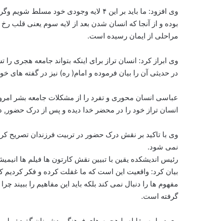
وی افزود: ما باید بر این ۴ لایه وجودی خو
بوده و از آنجا که انسان شدن بعد از لایه سوم یعنی قلب رخ 
مراحلی از ایمان رسیده است.
وی ابراز کرد: انسان تراز برای اینکه بتواند جامعه هجری ر
در حدیثی آن را بیان فرموده و امام( ره) نیز در گفته های خود
عباسی انسان محوری و تفرد را از مشکلات جامعه بشر امروز 
انسان تراز خود را در محضر خدا دیده و پس از درک حضور, 
وی با تاکید بر نقش درک حضور در تربیت فرزندان تصریح کرد:
نمی شود.
رئیس اندیشکده یقین با تبیین نقش کارتون ها فیلم ها انیم
بیان کرد: واقعیت این است که ما غفلت کرده و فکر کردیم 
مفهوم ها را دنبال نمی کند بلکه باید این مفاهیم را ببیند چ
گرفته است.
وی درباره مقابله با هجمه های فرهنگی دشمنان گفت: ما می ت