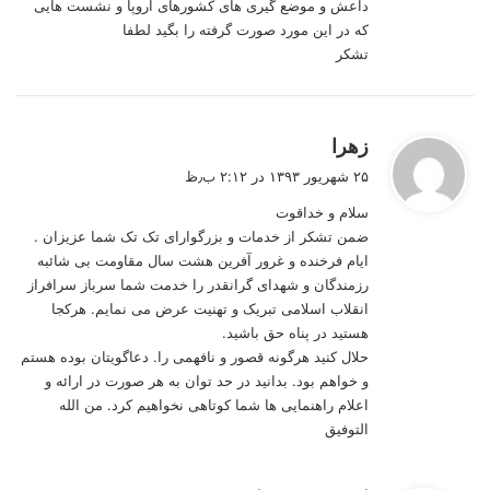
داعش و موضع گیری های کشورهای اروپا و نشست هایی
که در این مورد صورت گرفته را بگید لطفا
تشکر
گ
زهرا
ف
۲۵ شهریور ۱۳۹۳ در ۲:۱۲ ب٫ظ
ت
سلام و خداقوت
:
ضمن تشکر از خدمات و بزرگوارای تک تک شما عزیزان .
ایام فرخنده و غرور آفرین هشت سال مقاومت بی شائبه
رزمندگان و شهدای گرانقدر را خدمت شما سرباز سرافراز
انقلاب اسلامی تبریک و تهنیت عرض می نمایم. هرکجا
هستید در پناه حق باشید.
حلال کنید هرگونه قصور و نافهمی را. دعاگویتان بوده هستم
و خواهم بود. بدانید در حد توان به هر صورت در ارائه و
اعلام راهنمایی ها شما کوتاهی نخواهیم کرد. من الله
التوفیق