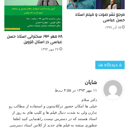
مرجع نشر صوت و فیلم استاد
حسن عباسی
۱۵ آذر ۱۳۹۹
۲۸ مهر ۹۴؛ سخنرانی استاد حسن
عباسی در استان قزوین
۲۷ مهر ۱۳۹۴
‫۵ دیدگاه ها
گ
شایان
ف
۱۱ مهر ۱۳۹۳ در ۴:۵۵ ب٫ظ
ت
دکتر سلام
:
خیلی ها امکان حضور درکلاستون و استفاده از مطالب رو
ندارن ولی به شدت دنبال فیلم ها و کلیپ های به روز از
استاد هستند که در دسترس نیست راهنمایی کنید لطفا
چطوری میشه به فیلم های جدید از کلاس استاد دسرسی