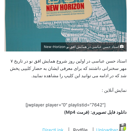
استاد حسن عباسی در همایش افق نو New-Horizon
استاد حسن عباسی در اولین روز شروع همایش افق نو در تاریخ ۷
مهر سخنرانی داشتند که برای معرفی ایشان به حضار کلیپی پخش
شد که در ادامه می توانید این کلیپ را مشاهده نمایید.
نمایش آنلاین :
[jwplayer player=”0″ playlistid=”7642″]
دانلود فایل تصویری: (فرمت Mp4)
DirectLink
| Rodfile |
Uploadbaz