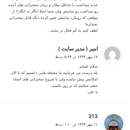
جدید میذاشت یا حداقل مکان و زمان سخنرانی های آینده
رو میذاشت رو سایتش ولی شما اصلا انگار نه انگار!! از
موقعی که رویکرد سایتش تغییر کرده دیگه فایل سخنرانی
نمیذاره!
لطف کنید یه کم فعال تر بشید…
گ
امیر ( مدیر سایت )
ف
۱۷ مهر ۱۳۹۳ در ۵:۴۴ ب٫ظ
ت
سلام علیکم
:
بله درست می فرمایید ما مشغله هایی داشتیم که تا الان
امکانش پیش نیامده ولی با شروع سخنرانی های استاد
سعی میکنیم که بر روز باشیم.
یا علی
گ
313
ف
۱۱ مهر ۱۳۹۳ در ۱:۱۰ ب٫ظ
ت