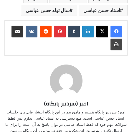
استاد حسن عباسی
سال تولد حسن عباسی
لینکدین
‫تامبلر
‫پین‌ترست
‫رددیت
‫VKontakte
اشتراک گذاری از طریق ایمیل
چاپ
امیر (سردبیر پایگاه)
امیر؛ سردبیر پایگاه هستم و ماموریتم در این پایگاه انتشار فایل‌های جلسات
استاد حسن عباسی است. هیچ دسترسی به استاد عباسی ندارم پس لطفا
سوالات مهم خود که فقط استاد عباسی در توان پاسخ به آن است را برای ما
ارسال نکنید و به سایت اندیشکده مراجعه نمایید و در آن پایگاه بپرسید.