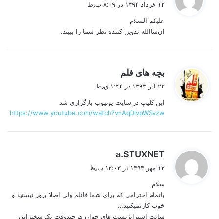
۱۲ خرداد ۱۳۹۴ در ۸:۰۹ ب٫ظ
ت
علیکم السلام
:
ان‌شاالله تدوین کننده نظر شما را ببیند.
گ
بچه های قلم
ف
۲۲ آذر ۱۳۹۳ در ۱:۴۴ ق٫ظ
ت
این کلیپ در سایت یوتیوب بارگزاری شد
:
https://www.youtube.com/watch?v=AqDlvpWSvzw
گ
a.STUXNET
ف
۱۲ مهر ۱۳۹۳ در ۱۲:۰۳ ب٫ظ
ت
سلام
:
باتمام احترامی که برای شما قائلم ولی اصلا بروز نیستید و
خوب کارنمیکنید…
سایت استراتژیست های جوان هرچندوقت یک سخنرانی