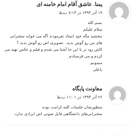
گ
یمنا. عاشق آقام امام خامنه ای
ف
۱۹ آذر ۱۳۹۳ در ۷:۱۳ ب٫ظ
ت
بسم الله
:
سلام علیکم
ببخشید مگه خود استاد نفرمودند اگه می خواید سخنرانی
های من رو گوش بدید. .تصویری اش رو گوش بدید.؟
کاش زود تر با این جا آشنا می شدم و فیلم و عکس تهیه می
کردم و می فرستادم.
ممنونم.
یاعلی
گ
معاونت پایگاه
ف
۲۶ آذر ۱۳۹۳ در ۱۱:۰۱ ب٫ظ
ت
منظورشان جلسات کلبه کرامت بوده
:
سخنرانی‌های دانشگاهی فایل صوتی اش ایرادی ندارد.