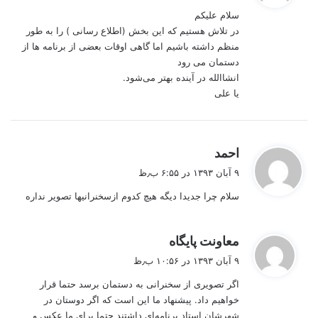
ت
سلام علیکم
:
در تلاش هستیم که این بخش (اطلاع رسانی ) را به طور
منظم داشته باشیم اما گاهی اوقات بعضی از برنامه ها از
دستمان می رود
انشاالله در آینده بهتر می‌شود.
یا علی
گ
احمد
ف
۹ آبان ۱۳۹۳ در ۶:۵۵ ب٫ظ
ت
سلام چرا جدیدا دیگه هیچ کدوم ازسخنرانیها تصویر نداره
:
گ
معاونت پایگاه
ف
۹ آبان ۱۳۹۳ در ۱۰:۵۶ ب٫ظ
ت
اگر تصویری از سخنرانی به دستمان برسد حتما قرار
:
خواهیم داد. پیشنهاد ما این است که اگر دوستان در
شهرشان استاد برنامه‌ای داشتند حتما برای ما عکس و