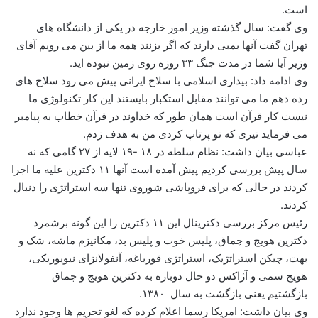
است.
وی گفت: سال گذشته وزیر امور خارجه در یکی از دانشگاه های
تهران گفت آنها بمبی دارند که اگر بزنند همه ما از بین می رویم آقای
وزیر آیا شما در مدت جنگ ۳۳ روزه روی زمین نبوده اید.
وی ادامه داد: بیداری اسلامی با سلاح ایرانی پیش می رود سلاح های
رده دهم ما می توانند مقابل استکبار بایستند این کار تکنولوژی ما
نیست کار قرآن است همان طور که خداوند در قرآن خطاب به پیامبر
می فرماید تیری که تو پرتاپ کردی من به هدف زدم.
عباسی بیان داشت: نظام سلطه در ۱۸ -۱۹ لایه از ۲۷ گامی که نه
سال پیش بررسی کردیم پیش آمده است آنها ۱۱ دکترین علیه ما اجرا
کردند در حالی که برای فروپاشی شوروی تنها سه استراتژی را دنبال
کردند.
رئیس مرکز بررسی دکترینال این ۱۱ دکترین را این گونه برشمرد
دکترین هویج و چماق، پلیس خوب و پلیس بد، مکانیزم ماشه، شک و
بهت، چیکن استراتژیک، استراتژی قورباغه، آنفولانزای نیویوریکی،
هویج سمی و آژاکس دو حال دوباره به دکترین هویج و چماق
بازگشتیم یعنی بازگشت به سال ۱۳۸۰.
وی بیان داشت: امریکا رسما اعلام کرده که لغو تحریم ها وجود ندارد