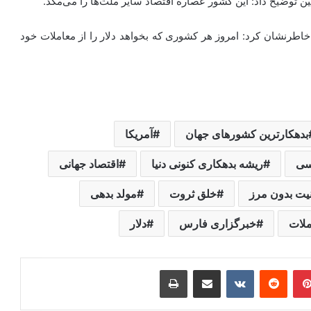
نین توضیح داد: این کشور عصاره اقتصاد سایر ملت‌ها را می‌مکد.
خاطرنشان کرد: امروز هر کشوری که بخواهد دلار را از معاملات خود
بدهکارترین کشورهای جهان
آمریکا
سی
ریشه بدهکاری کنونی دنیا
اقتصاد جهانی
یت بدون مرز
خلق ثروت
مولد بدهی
ملات
خبرگزاری فارس
دلار
ر
‫پین‌ترست
‫رددیت
‫VKontakte
اشتراک گذاری از طریق ایمیل
چاپ