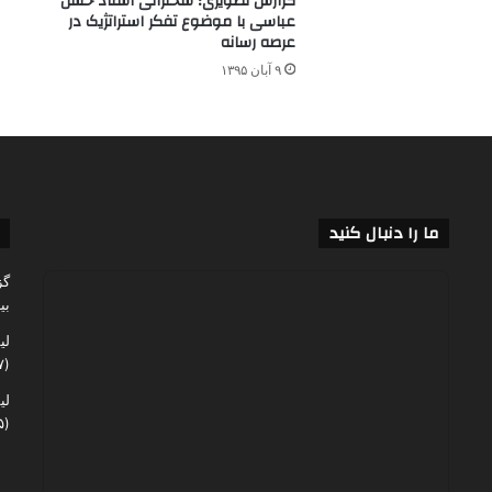
گزارش تصویری؛ سخنرانی استاد حسن
عباسی با موضوع تفکر استراتژیک در
عرصه رسانه
۹ آبان ۱۳۹۵
ما را دنبال کنید
گز
بی
لی
(۶۰,۱۲۷)
لی
(۴۸,۰۵۵)