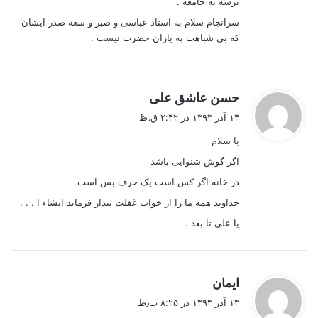
برسه به جامعه .
سرانجام سلام به استاد عباسی و صبر و سعه صدر ایشان
که بی شباهت به یاران حضرت نیست .
گ
حسن عاشق علی
ف
۱۴ آذر ۱۳۹۳ در ۲:۴۲ ق٫ظ
ت
با سلام
:
اگر گوش شنوایی باشد
در خانه اگر کس است یک حرف بس است
خداوند همه ما را از خواب غفلت بیدار فرماید انشاء ا . . .
یا علی تا بعد .
گ
ایمان
ف
۱۳ آذر ۱۳۹۳ در ۸:۲۵ ب٫ظ
ت