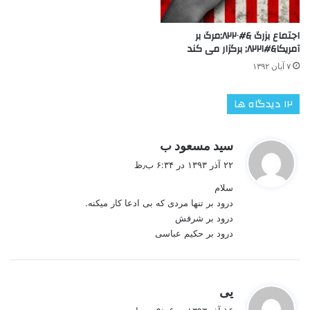
اجتماع بزرگ &#۸۲۲۰;مرگ بر
آمریکا&#۸۲۲۱; برگزار می کند
۷ آبان ۱۳۹۲
‫۱۲ دیدگاه ها
گ
سید مسعود ب
ف
۲۲ آذر ۱۳۹۳ در ۶:۳۴ ب٫ظ
ت
سلام
:
درود بر تنها مردی که بی ادعا کار میکنه.
درود بر شرفش
درود بر حکیم عباسی
گ
یی
ف