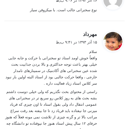
۱۶ آذر ۱۳۹۳ در ۹:۰۶ ب٫ظ
ت
نوع سخنرانی جالب است. با میکروفن سیار
:
گ
مهرداد
ف
۱۵ آذر ۱۳۹۳ در ۹:۴۱ ب٫ظ
ت
سلام
:
واقعاً خوش اومد استاد تو سخنرانی با حرکت و جابه جایی
خیلی بهتر باعث توجه حداکثری و بالا بردن جذابیت بحث
شده عین سخنرانی های آکادمیک در سمینارهای نامدار
خارجی ، واقعا حرکت جالبی بود از استاد البته اولین بار نبود
سر کلاس استاد زیاد فعالیت داره .
راستی از محتوای بحث نگذریم که ولی خیلی دوست داشتم
بشه بحث های به روز کلاس رو سریع تر در سخنرانی های
عمومی انتقال داد ولی بقول استاد تا اون چیزی که فریاد
میزنی جا نیفتاده باید فریاد زد تا جا بیفته بعد رفت سراغ
مراتب بالا تر و گرنه چیزی از تلاشت نمی مونه فعلاً که هنوز
حرفای ۱۲ سال پیش استاد هنوز جا نیوفتاده تو دانشگاه چه