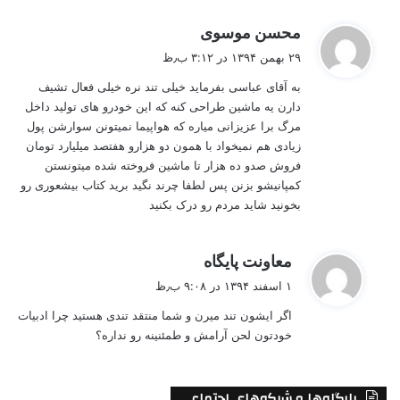
گ
محسن موسوی
ف
۲۹ بهمن ۱۳۹۴ در ۳:۱۲ ب٫ظ
ت
به آقای عباسی بفرماید خیلی تند نره خیلی فعال تشیف
:
دارن یه ماشین طراحی کنه که این خودرو های تولید داخل
مرگ برا عزیزانی میاره که هواپیما نمیتونن سوارشن پول
زیادی هم نمیخواد با همون دو هزارو هفتصد میلیارد تومان
فروش صدو ده هزار تا ماشین فروخته شده میتونستن
کمپانیشو بزنن پس لطفا چرند نگید برید کتاب بیشعوری رو
بخونید شاید مردم رو درک بکنید
گ
معاونت پایگاه
ف
۱ اسفند ۱۳۹۴ در ۹:۰۸ ب٫ظ
ت
اگر ایشون تند میرن و شما منتقد تندی هستید چرا ادبیات
:
خودتون لحن آرامش و طمئنینه رو نداره؟
پایگاه‌ها و شبکه‌های اجتماعی