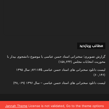
مطالب پربازدید
گزارش تصویری؛ سخنرانی استاد حسن عباسی با موضوع دانشجوی بیدار با
محوریت انتخابات مجلس
(۱۵۸,۶۴۴)
لیست دانلود سخنرانی های استاد حسن عباسی &#۸۲۱۱; سال ۱۳۹۵
(۶۰,۱۴۶)
لیست دانلود سخنرانی های استاد حسن عباسی – سال ۱۳۹۶
(۴۸,۰۶۹)
تمامی حقوق متعلق به اندیشکده یقین است
Jannah Theme
License is not validated, Go to the theme options