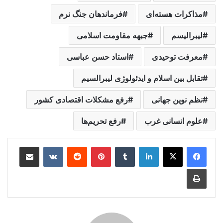
مذاکرات هسته‌ای
فرماندهان جنگ نرم
لیبرالیسم
جبهه مقاومت اسلامی
معرفت توحیدی
استاد حسن عباسی
تقابل بین اسلام و ایدئولوژی لیبرالسیم
نظم نوین جهانی
رفع مشکلات اقتصادی کشور
علوم انسانی غرب
رفع تحریم‌ها
لینکدین
‫تامبلر
‫پین‌ترست
‫رددیت
‫VKontakte
اشتراک گذاری از طریق ایمیل
چاپ