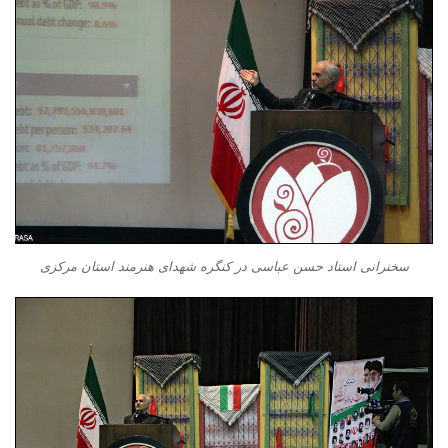
سخنرانی استاد حسن عباسی در کنگره شهدای هنرمند استان مرکزی