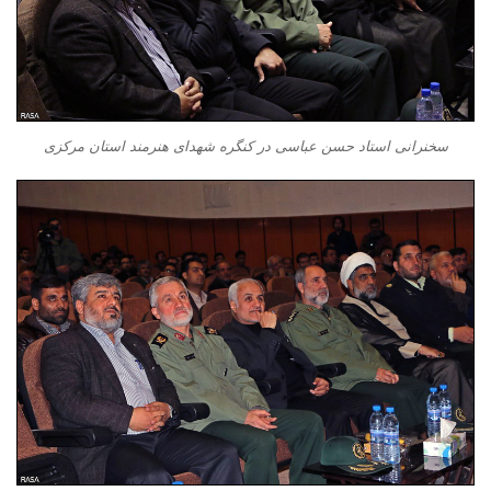
سخنرانی استاد حسن عباسی در کنگره شهدای هنرمند استان مرکزی