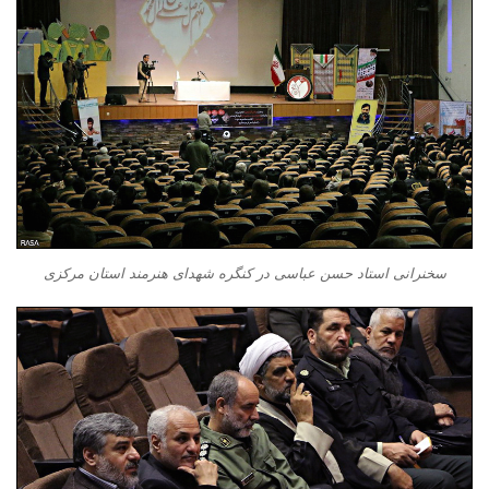
سخنرانی استاد حسن عباسی در کنگره شهدای هنرمند استان مرکزی