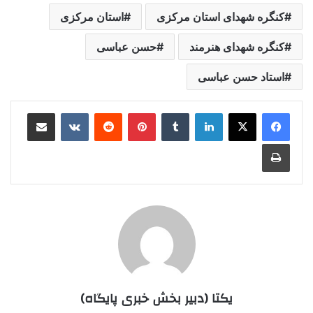
کنگره شهدای استان مرکزی
استان مرکزی
کنگره شهدای هنرمند
حسن عباسی
استاد حسن عباسی
لینکدین
‫تامبلر
‫پین‌ترست
‫رددیت
‫VKontakte
اشتراک گذاری از طریق ایمیل
چاپ
یکتا (دبیر بخش خبری پایگاه)