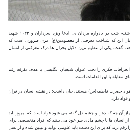
استاد حسن عباسی، رییس مرکز بررسی های دکترینال، شنبه شب در یادواره مردان بی ادعا ویژه سرداران و ۱۰۳۳ شهید
بیان این که شناخت معرفتی از معصومین(ع) امری ضروری است که
د، گفت: یکی از عظیم ترین دلایل بحران ها درک معرفتی از انسان
 انحرافات فکری را تحت عنوان شیعیان انگلیسی با هدف تفرقه رقم
 مقابله با این اقدامات است.
 فواد حضرت فاطمه(س) هستند، بیان داشت: در نقشه انسان در قرآن
فواد دارد.
 از آن چه که ذهن و چشم دل گفته می شود فواد است که امروز باید
 از انسان ها با چشم مادی سر خود می بینند که افراد متخصصی برای
قم بزند که برای این دست باید علومی تولید و تبیین شده و از نسل