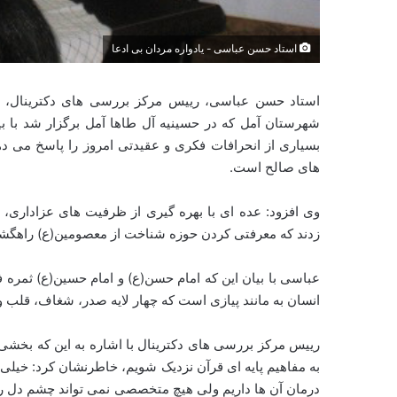
استاد حسن عباسی - یادواره مردان بی ادعا
شهرستان آمل که در حسینیه آل طاها آمل برگزار شد با 
بسیاری از انحرافات فکری و عقیدتی امروز را پاسخ می ده
های صالح است.
وی افزود: عده ای با بهره گیری از ظرفیت های عزاداری،
زدند که معرفتی کردن حوزه شناخت از معصومین(ع) راهگشای
عباسی با بیان این که امام حسن(ع) و امام حسین(ع) ثمره
انسان به مانند پیازی است که چهار لایه صدر، شغاف، قلب و 
رییس مرکز بررسی های دکترینال با اشاره به این که بخشی
به مفاهیم پایه ای قرآن نزدیک شویم، خاطرنشان کرد: خیلی
درمان آن ها داریم ولی هیچ متخصصی نمی تواند چشم دل را ر