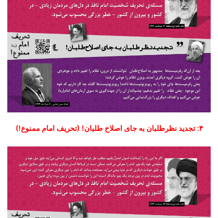
۴: تجدید نظرطلبان به جای اصلاح‌‍‌ طلبان! (تحریف امام ممنوع!)