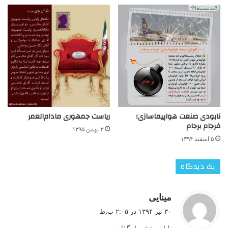
نابودی صنعت هواپیماسازی؛
ریاست جمهوری مادام‌العمر
فرجام برجام
۳ بهمن ۱۳۹۵
۵ اسفند ۱۳۹۴
یک دیدگاه
گ
مینایی
ف
۳۰ تیر ۱۳۹۴ در ۲:۰۵ ب٫ظ
ت
بابا صوتش را بگذارید.