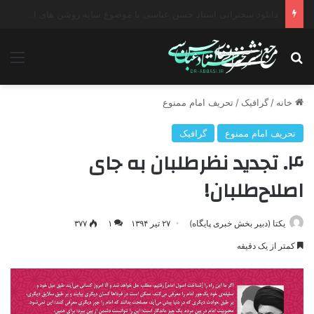
دانلود سخنرانی استاد حسن عباسی با موضوع چهار انتخاب ۱۴۰۰
جستجو برای
منو
خانه
/
گرافیک
/
تحریف امام ممنوع
تحریف امام ممنوع
گرافیک
۴. تجدید نظرطلبان به جای
اصلاح‌طلبان!
یکتا (دبیر بخش خبری پایگاه)
۲۷ تیر ۱۳۹۴
۱
۳۷۷
کمتر از یک دقیقه