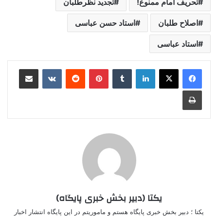
تحریف امام ممنوع!
تجدید نظرطلبان
اصلاح‌‍‌ طلبان
استاد حسن عباسی
استاد عباسی
لینکدین
‫تامبلر
‫پین‌ترست
‫رددیت
‫VKontakte
اشتراک گذاری از طریق ایمیل
چاپ
یکتا (دبیر بخش خبری پایگاه)
یکتا ؛ دبیر بخش خبری پایگاه هستم و ماموریتم در این پایگاه انتشار اخبار