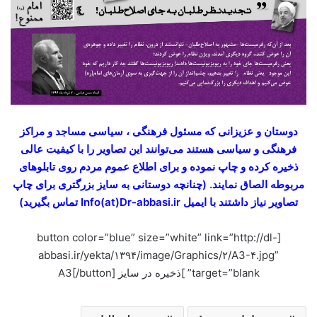
دوستان و عزیزانی که مسئول فرهنگی ‏، سیاسی مساجد و مراکز
فرهنگی و سیاسی هستند می‌توانند این تصاویر را با کیفیت عالی
ذخیره کرده و چاپ نموده و برای اطلاع عموم مردم روی تابلوهای
مربوطه الصاق نمایند. (چنانچه دوستانی به سایز بزرگتری برای چاپ
تصاویر نیاز داشتند با ایمیل Info(at)Dr-abbasi.ir تماس بگیرید)
[button color=”blue” size=”white” link=”http://dl-
abbasi.ir/yekta/۱۳۹۴/image/Graphics/۲/A3-۴.jpg”
target=”blank” ]ذخیره در سایز A3[/button]