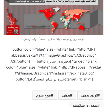
توهم جهان توسعه یافته، غرب منشأ تولید بدهی
[button color=”blue” size=”white” link=”http://dl-
abbasi.ir/yekta/۱۳۹۴/image/Graphics/۳/A3/ec6.jpg”
target=”blank” ]ذخیره در سایز A3[/button] [button
color=”blue” size=”white” link=”http://dl-abbasi.ir/yekta/
۱۳۹۴/image/Graphics/۳/instagram/ec-insta6.jpg”
target=”blank” ]ذخیره در سایز اینستاگرام[/button]
تولید بدهی
بدهی
موج سوم
تمدن ورشکسته