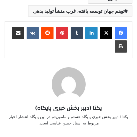
توهم جهان توسعه یافته، غرب منشأ تولید بدهی
لینکدین
‫تامبلر
‫پین‌ترست
‫رددیت
‫VKontakte
اشتراک گذاری از طریق ایمیل
چاپ
یکتا (دبیر بخش خبری پایگاه)
یکتا ؛ دبیر بخش خبری پایگاه هستم و ماموریتم در این پایگاه انتشار اخبار
مربوط به استاد حسن عباسی است.