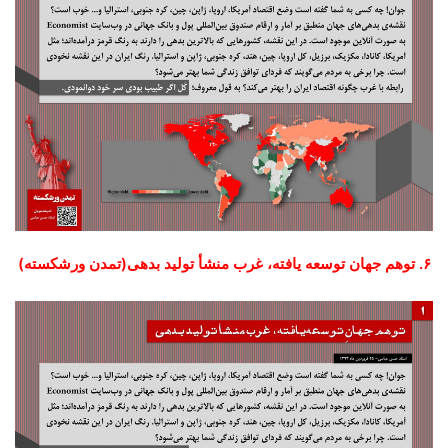
۶. توهم جهان توسعه یافته، غرب منشأ تولید بدهی(تمدن ورشکسته)