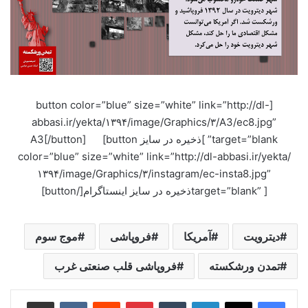
[button color=”blue” size=”white” link=”http://dl-
abbasi.ir/yekta/۱۳۹۴/image/Graphics/۳/A3/ec8.jpg”
target=”blank” ]ذخیره در سایز A3[/button] [button
color=”blue” size=”white” link=”http://dl-abbasi.ir/yekta/
۱۳۹۴/image/Graphics/۳/instagram/ec-insta8.jpg”
target=”blank” ]ذخیره در سایز اینستاگرام[/button]
دیترویت
آمریکا
فروپاشی
موج سوم
تمدن ورشکسته
فروپاشی قلب صنعتی غرب
لینکدین
‫تامبلر
‫پین‌ترست
‫رددیت
‫VKontakte
اشتراک گذاری از طریق ایمیل