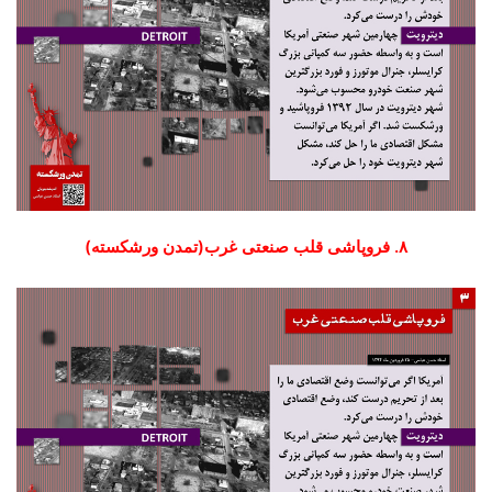
۸. فروپاشی قلب صنعتی غرب(تمدن ورشکسته)