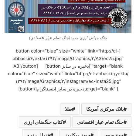
جنگ جهانی ارزی جدید(جنگ تمام عیار اقتصادی)
[button color=”blue” size=”white” link=”http://dl-
abbasi.ir/yekta/۱۳۹۴/image/Graphics/۳/A3/ec25.jpg”
target=”blank” ]ذخیره در سایز A3[/button] [button
color=”blue” size=”white” link=”http://dl-abbasi.ir/yekta/
۱۳۹۴/image/Graphics/۳/instagram/ec-insta25.jpg”
target=”blank” ]ذخیره در سایز اینستاگرام[/button]
بانک مرکزی آمریکا
طلا
جنگ تمام عیار اقتصادی
کتاب جنگ‌های ارزی
موج سوم
جیمز ریکاردز
فدرال رزرو