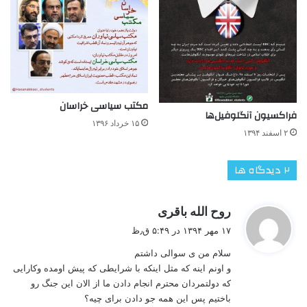
مکتب سیاسی خراسان
فراکسیون آنگلوفیل‌ها
۱۵ خرداد ۱۳۹۶
۲ اسفند ۱۳۹۴
‫۲ دیدگاه ها
گ
روح الله باقری
ف
۱۷ مهر ۱۳۹۴ در ۵:۴۹ ق٫ظ
ت
سلام من ی سوالی داشتم
:
و اونم اینه که مثل اینکه با شرایطی که پیش اومده وکارایی
که دولتمردان محترم انجام دادن ما از الان این جنگ رو
باختیم پس این همه جو دادن برای چیه؟