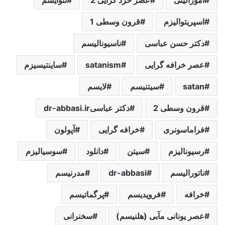
اسپریتوالیزم
قرون وسطی 1
دکتر حسن عباسی
ناسیونالیسم
عصر خرافه گرایی
satanism
ساینتیسیزم
satan
سیتنیسم
لایسم
قرون وسطی 2
دکتر عباسیdr-abbasi.ir
فراماسونری
خرافه گرایی
آپولون
رسیونالیزم
سیتن
دانلود
سوسیالیزم
ناتورالیسم
dr-abbasi
مدرنیسم
خرافه
فرویدیسم
پرگماتیسم
عصر یونانی مآبی (هلنیسم)
سخنرانی