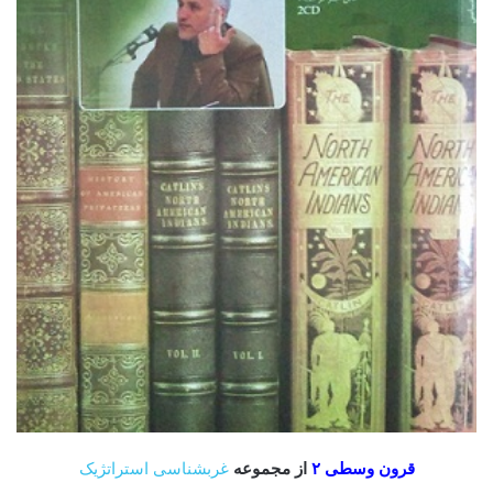
قرون وسطی ۲
از مجموعه
غرب­شناسی استراتژیک