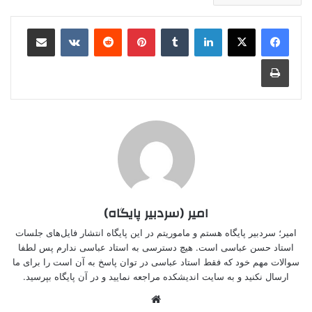
لینکدین
‫تامبلر
‫پین‌ترست
‫رددیت
‫VKontakte
اشتراک گذاری از طریق ایمیل
چاپ
امیر (سردبیر پایگاه)
امیر؛ سردبیر پایگاه هستم و ماموریتم در این پایگاه انتشار فایل‌های جلسات
استاد حسن عباسی است. هیچ دسترسی به استاد عباسی ندارم پس لطفا
سوالات مهم خود که فقط استاد عباسی در توان پاسخ به آن است را برای ما
ارسال نکنید و به سایت اندیشکده مراجعه نمایید و در آن پایگاه بپرسید.
وبسایت