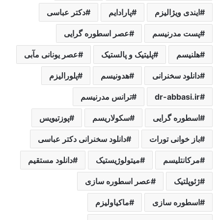
ایندی ویژالیزم
پارادایم
دکتر عباسی
پست مدرنیسم
عصر اسطوره گرایی
هلنیسم
پلیتیک و پالستیک
عصر یونانی مآبی
دانلود سخنرانی
هدونیسم
پلورالیزم
dr-abbasi.ir
ترانس مدرنیسم
اسطوره گرایی
سکولاریسم
پوزتیویس
باز خوانی تورات
دانلود سخنرانی دکتر عباسی
مرکانتلیسم
میتولوژیستیک
دانلود مستقیم
ژئوپلتیک
عصر اسطوره سازی
اسطوره سازی
ماکیاولیزم