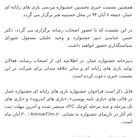
همچنین نشست خبری نخستین جشنواره مردمی بازی های رایانه ای
عمار، جمعه ۸ آبان ۹۴ در محل حسینیه هنر برگزار می گردد.
در این نشست که با حضور اصحاب رسانه برگزاری می گردد، دکتر
حسن عباسی دبیر جشنواره و وحید جلیلی مسئول شورای
سیاستگذاری حضور خواهند داشت.
دبیرخانه جشنواره عمار، در اطلاعیه ای، از اصحاب رسانه، فعالان
تولید بازی های رایانه ای و سایر علاقه مندان برای شرکت در این
نشست خبری دعوت کرده است.
قابل ذکر است فراخوان جشنواره بازی های رایانه ای جشنواره عمار
در قالب های «بازی نامه نویسی»، «بازی های اندروید» و «بازی های
تک مرحله و چند مرحله کوچک PC» منتشر شده و
آخرین مهلت ثبت
نام آثار در تارنمای جشنواره به نشانی
AmmarFilm.ir
؛ ۳۰
آبان ماه
است.
منبع:
جشنواره مردمی فیلم عمار