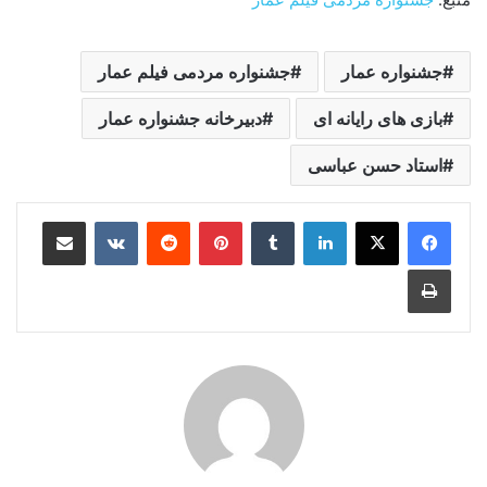
جشنواره عمار
جشنواره مردمی فیلم عمار
بازی های رایانه ای
دبیرخانه جشنواره عمار
استاد حسن عباسی
لینکدین
‫تامبلر
‫پین‌ترست
‫رددیت
‫VKontakte
اشتراک گذاری از طریق ایمیل
چاپ