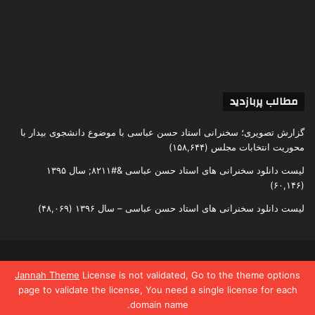
مطالب پربازدید
گزارش تصویری؛ سخنرانی استاد حسن عباسی با موضوع دانشجوی بیدار با
محوریت انتخابات مجلس
(۱۵۸,۶۴۴)
لیست دانلود سخنرانی های استاد حسن عباسی &#۸۲۱۱; سال ۱۳۹۵
(۶۰,۱۴۶)
لیست دانلود سخنرانی های استاد حسن عباسی – سال ۱۳۹۶
(۴۸,۰۶۹)
تمامی حقوق متعلق به اندیشکده یقین است
Jannah Theme
License is not validated, Go to the theme options
page to validate the license, You need a single license for each
domain name.