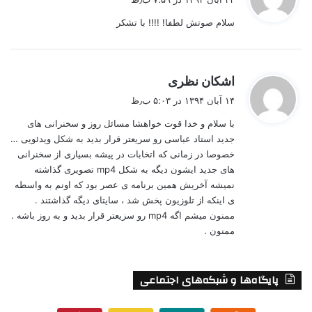
ت
سلام صوتش لطفا! !!!! با تشکر
:
گ
اشکان نظری
ف
۱۴ آبان ۱۳۹۴ در ۵:۰۳ ب٫ظ
ت
با سلام و خدا قوت خواهشا مسائل روز و سخنرانی های
:
جدید استاد عباسی رو سریعتر قرار بدید به شکل ویدئویی …
خصوصا در زمانی که اتخابات در پیشه بسیاری از سخنرانی
های جدید ایشون دیگه به شکل mp4 تصویری گذاشته
نمیشه آخریش همین برنامه ی عصر بود که اونم به واسطه
ی اینکه از تلوزیون پخش شد ، سایتای دیگه گذاشتند .
ممنون میشم اگه mp4 رو سزیعتر قرار بدید و به روز باشه .
ممنون .
پایگاه‌ها و شبکه‌های اجتماعی