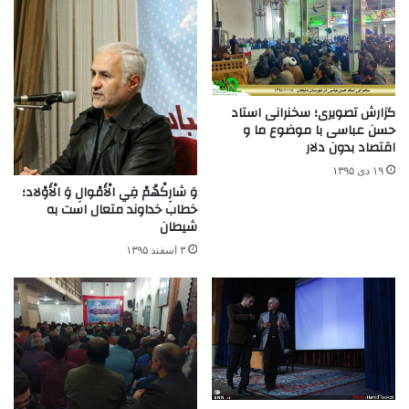
گزارش تصویری؛ سخنرانی استاد
حسن عباسی با موضوع ما و
اقتصاد بدون دلار
۱۹ دی ۱۳۹۵
وَ شارِکْهُمْ فِي الْأَمْوالِ وَ الْأَوْلاد؛
خطاب خداوند متعال است به
شیطان
۳ اسفند ۱۳۹۵