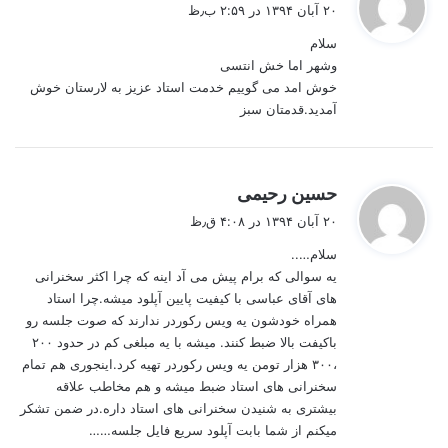
ف
۲۰ آبان ۱۳۹۴ در ۲:۵۹ ب٫ظ
ت
سلام
:
وشهر اما خش انتسی
خوش امد می گوییم خدمت استاد عزیز به لارستان خوش
آمدید.قدمتان سبز
گ
حسین رحیمی
ف
۲۰ آبان ۱۳۹۴ در ۴:۰۸ ق٫ظ
ت
سلام…..
:
یه سوالی که برام پیش می آد اینه که چرا اکثر سخنرانی
های آقای عباسی با کیفیت پایین آپلود میشه.چرا استاد
همراه خودشون یه ویس رکوردر ندارند که صوت جلسه رو
باکیفت بالا ضبط کنند. میشه با یه مبلغی کم در حدود ۲۰۰
،۳۰۰ هزار تومن یه ویس رکوردر تهیه کرد.اینجوری هم تمام
سخنرانی های استاد ضبط میشه و هم مخاطب علاقه
بیشتری به شنیدن سخنرانی های استاد داره.در ضمن تشکر
میکنم از شما بابت آپلود سریع فایل جلسه……