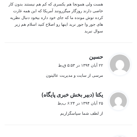
هست ولی همونجا هم یکسری که کم هم نیستند بدون کار
خاصی دارند روزگار میگزرونند آمریکا که این همه غارت
کرده توش مونده ما که جای خود داره بیخود دنبال نظریه
های جور وا جور نرید اینها رو اصلاح کنید اسلام هم زیر
سوال نبرید
گ
حسین
ف
۲۲ آبان ۱۳۹۴ در ۵:۵۳ ق٫ظ
ت
مرسی از سایت و مدیریت عالیتون
:
گ
یکتا (دبیر بخش خبری پایگاه)
ف
۲۵ آبان ۱۳۹۴ در ۶:۲۴ ب٫ظ
ت
از لطف شما سپاسگزاریم
: