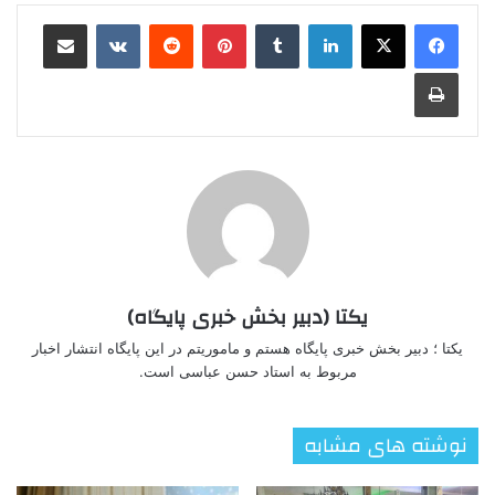
لینکدین
‫تامبلر
‫پین‌ترست
‫رددیت
‫VKontakte
اشتراک گذاری از طریق ایمیل
چاپ
یکتا (دبیر بخش خبری پایگاه)
یکتا ؛ دبیر بخش خبری پایگاه هستم و ماموریتم در این پایگاه انتشار اخبار
مربوط به استاد حسن عباسی است.
نوشته های مشابه