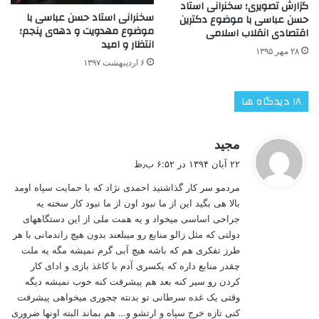
گزارش تصویری؛ سخنرانی استاد
سخنرانی استاد حسن عباسی با
حسن عباسی با موضوع دکترین
موضوع مهدویت و دهه‌ی پنجم؛
اقتصادی انقلاب اسلامی
انتظار و امید
۲۸ مهر ۱۳۹۵
۶ اردیبهشت ۱۳۹۷
‫۱۸ دیدگاه ها
گ
مجید
ف
۲۲ آبان ۱۳۹۴ در ۶:۵۲ ب٫ظ
ت
مردمو سر کار گذاشتید احمدی نژاد که با حمایت سپاه اومد
:
بالا هی بگید این از ما نبود اون از ما نبود کار سخته یه
جراحی اساسی میخواد و یه همت ملی از این دستگاههای
دولتی که مثل زالو منابع رو میبلعند بدون هیچ راندمانی با هر
طرز تفکری هم که باشه هیچ آبی گرم نمیشه مگه یه ملت
چقدر منابع داره که یکسری آدم با کاغذ بازی و ادای کار
کردن رو سیر کنه بعد هم پیشرفت کنه خوب نمیشه دیگه
وقتی یک غده سرطانی تو بدنته چجوری میخواهی پیشرفت
کنی تازه خرج سپاه و ارتشو و… هم بماند البته اونها ضروری