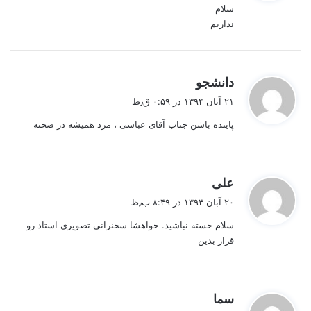
سلام
:
نداریم
گ
دانشجو
ف
۲۱ آبان ۱۳۹۴ در ۰:۵۹ ق٫ظ
ت
پاینده باشن جناب آقای عباسی ، مرد همیشه در صحنه
:
گ
علی
ف
۲۰ آبان ۱۳۹۴ در ۸:۴۹ ب٫ظ
ت
سلام خسته نباشید. خواهشا سخنرانی تصویری استاد رو
:
قرار بدین
گ
سما