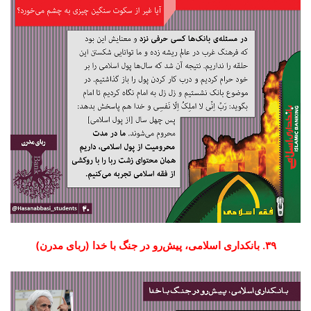
۳۹. بانکداری اسلامی، پیش‌رو در جنگ با خدا (ربای مدرن)