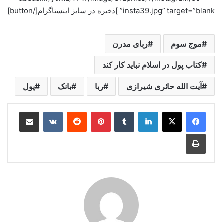
insta39.jpg” target=”blank” ]ذخیره در سایز اینستاگرام[/button]
موج سوم
ربای مدرن
کتاب پول در اسلام نباید کار کند
آیت الله حائری شیرازی
ربا
بانک
پول
لینکدین
‫تامبلر
‫پین‌ترست
‫رددیت
‫VKontakte
اشتراک گذاری از طریق ایمیل
چاپ