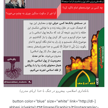
بانکداری اسلامی، پیش‌رو در جنگ با خدا (ربای مدرن)
[button color=”blue” size=”white” link=”http://dl-
abbasi.ir/yekta/۱۳۹۴/image/Graphics/۳/instagram/ec-