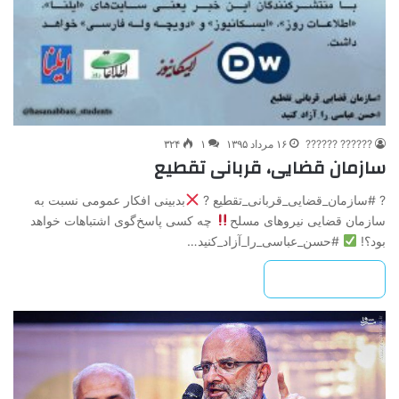
?????? ??????
۱۶ مرداد ۱۳۹۵
۱
۳۲۴
سازمان قضایی، قربانی تقطیع
? #سازمان_قضایی_قربانی_تقطیع ?
بدبینی افکار عمومی نسبت به
سازمان قضایی نیروهای مسلح
چه کسی پاسخ‌گوی اشتباهات خواهد
بود؟!
#حسن_عباسی_را_آزاد_کنید…
بیشتر بخوانید »