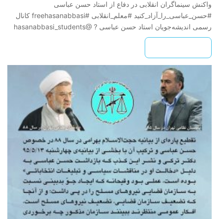
واکنش سینماگران انقلابی در دفاع از استاد حسن عباسی
#حسن_عباسی_را_آزاد_کنید #معلم_انقلابی #freehasanabbasi کانال
رسمی اندیشه‌جویان استاد حسن عباسی ? @hasanabbasi_students
بیشتر بخوانید »