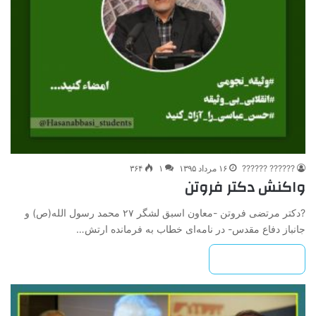
?????? ??????
۱۶ مرداد ۱۳۹۵
۱
۳۶۴
واکنش دکتر فروتن
?دکتر مرتضی فروتن -معاون اسبق لشگر ۲۷ محمد رسول الله(ص) و
جانباز دفاع مقدس- در نامه‌ای خطاب به فرمانده ارتش…
بیشتر بخوانید »