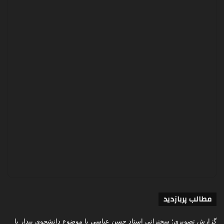
مطالب پربازدید
گزارش تصویری؛ سخنرانی استاد حسن عباسی با موضوع دانشجوی بیدار با