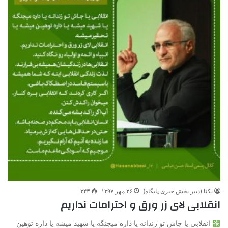
یکتا (دبیر بخش خبری پایگاه)
۲۶ مهر ۱۳۹۷
۳۴۳
انقلابی لای زر ورق و احترامات نداریم
انقلابی یا جاش تو زندانه یا داره میجنگه یا شهید میشه یا داره توهین