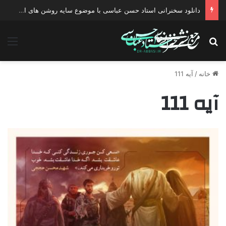
دانلود سخنرانی استاد حسن عباسی با موضوع سایه روشن های انتخاب یک نامزد اصلح
جستجو برای
منو
خانه
/
آیه 111
آیه 111