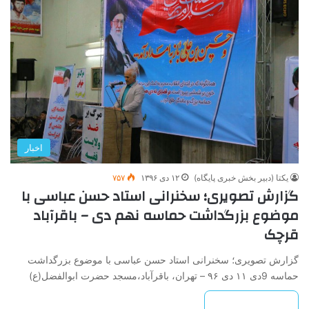
اخبار
یکتا (دبیر بخش خبری پایگاه)
۱۲ دی ۱۳۹۶
۷۵۷
گزارش تصویری؛ سخنرانی استاد حسن عباسی با
موضوع بزرگداشت حماسه نهم دی – باقرآباد
قرچک
گزارش تصویری؛ سخنرانی استاد حسن عباسی با موضوع بزرگداشت
حماسه 9دی ۱۱ دی ۹۶ – تهران، باقرآباد،مسجد حضرت ابوالفضل(ع)
بیشتر بخوانید »