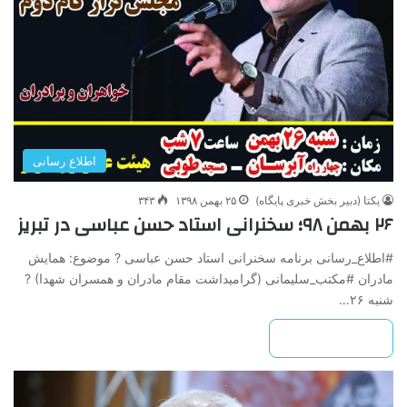
اطلاع رسانی
یکتا (دبیر بخش خبری پایگاه)
۲۵ بهمن ۱۳۹۸
۳۴۳
۲۶ بهمن ۹۸؛ سخنرانی استاد حسن عباسی در تبریز
#اطلاع_رسانی برنامه سخنرانی استاد حسن عباسی ? موضوع: همایش
مادران #مکتب_سلیمانی (گرامیداشت مقام مادران و همسران شهدا) ?
شنبه ۲۶…
بیشتر بخوانید »