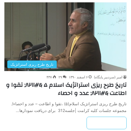
تاریخ طرح ریزی استراتژیک
امیر (سردبیر پایگاه)
۶ اسفند ۱۳۹۰
۲۹
۴۳۷
تاریخ طرح ریزی استراتژیک اسلام ۵ &#۸۲۱۱; تقوا و
اطاعت &#۸۲۱۱; عدد و احصاء
تاریخ طرح ریزی استراتژیک اسلام(۵) ،تقوا و اطاعت – عدد و احصاء/
مجموعه جلسات کلبه کرامت |جلسه312 برای دریافت نمودارها…
بیشتر بخوانید »