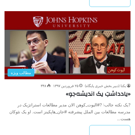
بیشتر بخوانید »
مطالب ویژه
یکتا (دبیر بخش خبری پایگاه)
۲۵ فروردین ۱۳۹۷
۳۴۸
«یادداشتِ یک اندیشه‌جو»
?یک نکته جالب: ?#الیوت_کوهن الان مدیر مطالعات استراتژیک در
مدرسه مطالعات بین الملل پیشرفته #جان_هاپکینز است. او یک نئوکان
هست…
بیشتر بخوانید »