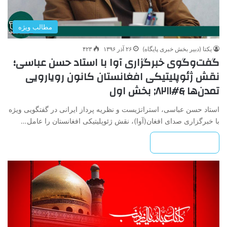
مطالب ویژه
یکتا (دبیر بخش خبری پایگاه)
۲۶ آذر ۱۳۹۶
۴۲۳
گفت‌وگوی خبرگزاری آوا با استاد حسن عباسی؛
نقش ژئوپلیتیکی افغانستان کانون رویارویی
تمدن‌ها &#۸۲۱۱; بخش اول
استاد حسن عباسی، استراتژیست و نظریه پرداز ایرانی در گفتگویی ویژه
با خبرگزاری صدای افغان(آوا)، نقش ژئوپلیتیکی افغانستان را عامل…
بیشتر بخوانید »