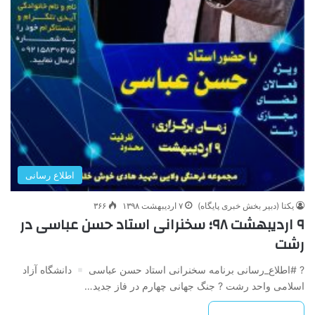
اطلاع رسانی
یکتا (دبیر بخش خبری پایگاه)
۷ اردیبهشت ۱۳۹۸
۳۶۶
۹ اردیبهشت ۹۸؛ سخنرانی استاد حسن عباسی در
رشت
? #اطلاع_رسانی برنامه سخنرانی استاد حسن عباسی
دانشگاه آزاد
اسلامی واحد رشت ? جنگ جهانی چهارم در فاز جدید…