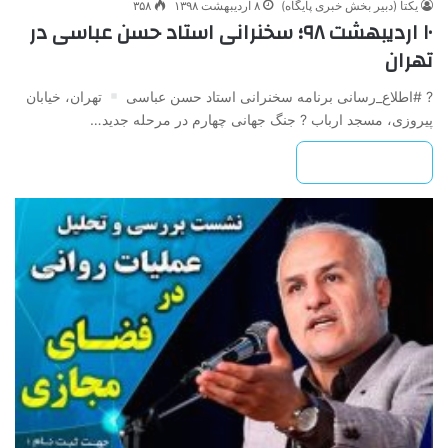
یکتا (دبیر بخش خبری پایگاه)
۸ اردیبهشت ۱۳۹۸
۳۵۸
۱۰ اردیبهشت ۹۸؛ سخنرانی استاد حسن عباسی در
تهران
? #اطلاع_رسانی برنامه سخنرانی استاد حسن عباسی
تهران، خیابان
پیروزی، مسجد ارباب ? جنگ جهانی چهارم در مرحله جدید…
بیشتر بخوانید »