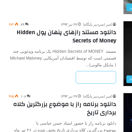
پ
امیر (سردبیر پایگاه)
۲۷ تیر ۱۳۹۳
۸۹
۶۷۲
دانلود مستند رازهای پنهان پول Hidden
Secrets of Money
مستند Hidden Secrets of MONEY یک برنامه ویدئویی چند
قسمتی است که توسط اقتصادان آمریکایی Michael Maloney
( مایکل مالونی)…
بیشتر بخوانید »
امیر (سردبیر پایگاه)
۲۷ تیر ۱۳۹۳
۱۰۸
۹۹۵
دانلود برنامه راز با موضوع بزرگترین کلاه
برداری تاریخ
دانلود برنامه راز با حضور استاد حسن عباسی با
موضوع بزرگترین کلاه برداری تاریخ پخش شده در ۲۶ تیر ماه