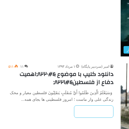
ر
امیر (سردبیر پایگاه)
۱ مرداد ۱۳۹۳
۱۱
۵۱۱
دانلود کلیپ با موضوع &#۸۲۲۰;اهمیت
دفاع از فلسطین&#۸۲۲۱;
وَسَيَعْلَمُ الَّذِينَ ظَلَمُوا أَيَّ مُنقَلَبٍ يَنقَلِبُونَ فلسطین معیار و محک
زندگی علی وار ماست ؛ امروز فلسطینی ها بجای همه…
بیشتر بخوانید »