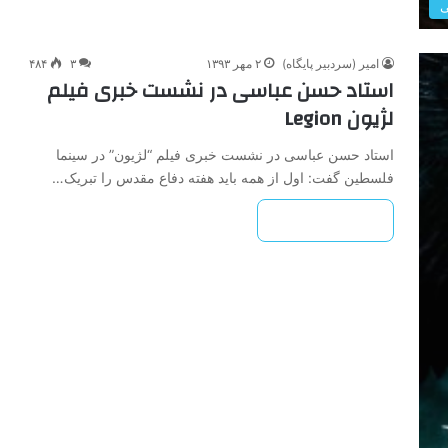
ی
امیر (سردبیر پایگاه)
۲ مهر ۱۳۹۳
۳
۴۸۴
استاد حسن عباسی در نشست خبری فیلم
لژیون Legion
استاد حسن عباسی در نشست خبری فیلم “لژیون” در سینما
فلسطین گفت: اول از همه باید هفته دفاع مقدس را تبریک…
بیشتر بخوانید »