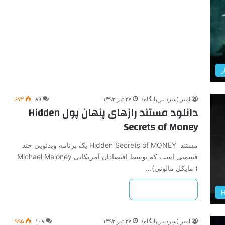
ر
امیر (سردبیر پایگاه)
۲۷ تیر ۱۳۹۳
۸۹
۶۷۲
دانلود مستند رازهای پنهان پول Hidden
Secrets of Money
مستند Hidden Secrets of MONEY یک برنامه ویدئویی چند
قسمتی است که توسط اقتصادان آمریکایی Michael Maloney
( مایکل مالونی)…
بیشتر بخوانید »
امیر (سردبیر پایگاه)
۲۷ تیر ۱۳۹۳
۱۰۸
۹۹۵