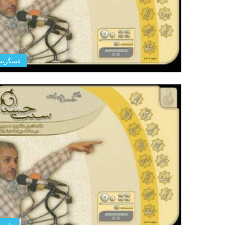
عسگریت
نقوی