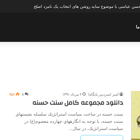
سن عباسی با موضوع چهار انتخاب ۱۴۰۰
ما
امیر (سردبیر پایگاه)
۲ مرداد ۱۳۹۱
۸
۹۵۶
دانلود مجموعه کامل سنت حسنه
سنت حسنه در ساخت سياست استراتژيك سلسله نشست­هاي
سنت حسنه، با توجه به انگاره­هاي چهارده معصوم(ع) در
سياست استراتژيك، در سال…