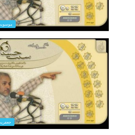
موسویت
جعفری