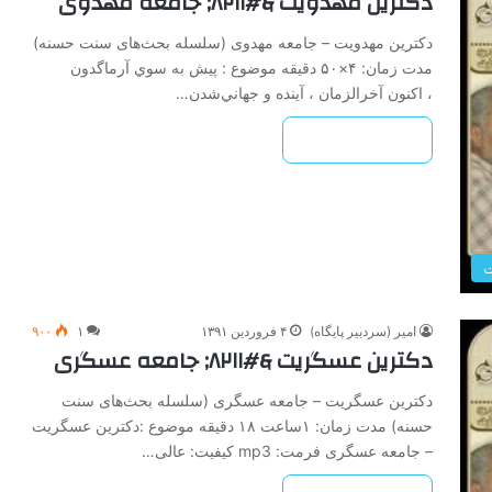
دکترين مهدويت &#۸۲۱۱; جامعه مهدوی
دکترين مهدويت – جامعه مهدوی (سلسله بحث‌های سنت حسنه)
مدت زمان: ۴×۵۰ دقیقه موضوع : پیش به سوي آرماگدون
، اکنون آخرالزمان ، آينده و جهاني‌شدن…
بیشتر بخوانید »
ت
امیر (سردبیر پایگاه)
۴ فروردین ۱۳۹۱
۱
۹۰۰
دکترين عسگريت &#۸۲۱۱; جامعه عسگری
دکترين عسگريت – جامعه عسگری (سلسله بحث‌های سنت
حسنه) مدت زمان: ۱ساعت ۱۸ دقیقه موضوع :دکترين عسگريت
– جامعه عسگری فرمت: mp3 کیفیت: عالی…