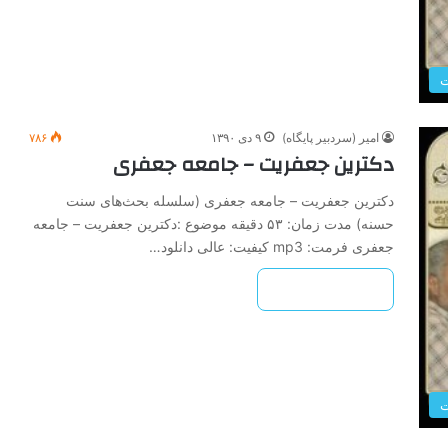
امیر (سردبیر پایگاه)
۹ دی ۱۳۹۰
۷۸۶
دکترین جعفریت – جامعه جعفری
دکترین جعفریت – جامعه جعفری (سلسله بحث‌های سنت
حسنه) مدت زمان: ۵۳ دقیقه موضوع :دکترین جعفریت – جامعه
جعفری فرمت: mp3 کیفیت: عالی دانلود…
بیشتر بخوانید »
ت