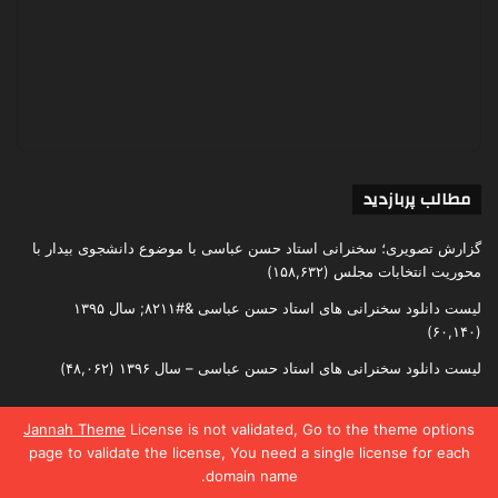
مطالب پربازدید
گزارش تصویری؛ سخنرانی استاد حسن عباسی با موضوع دانشجوی بیدار با
محوریت انتخابات مجلس
(۱۵۸,۶۳۲)
لیست دانلود سخنرانی های استاد حسن عباسی &#۸۲۱۱; سال ۱۳۹۵
(۶۰,۱۴۰)
لیست دانلود سخنرانی های استاد حسن عباسی – سال ۱۳۹۶
(۴۸,۰۶۲)
Jannah Theme
License is not validated, Go to the theme options
page to validate the license, You need a single license for each
تمامی حقوق متعلق به اندیشکده یقین است
domain name.