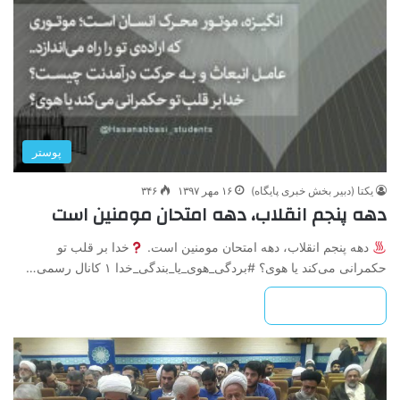
پوستر
یکتا (دبیر بخش خبری پایگاه)
۱۶ مهر ۱۳۹۷
۳۴۶
دهه پنجم انقلاب، دهه امتحان مومنین است
دهه پنجم انقلاب، دهه امتحان مومنین است.
خدا بر قلب تو
حکمرانی می‌کند یا هوی؟ #بردگی_هوی_یا_بندگی_خدا ۱ کانال رسمی…
بیشتر بخوانید »