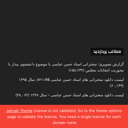
مطالب پربازدید
گزارش تصویری؛ سخنرانی استاد حسن عباسی با موضوع دانشجوی بیدار با
محوریت انتخابات مجلس
(۱۵۸,۶۳۲)
لیست دانلود سخنرانی های استاد حسن عباسی &#۸۲۱۱; سال ۱۳۹۵
(۶۰,۱۳۹)
لیست دانلود سخنرانی های استاد حسن عباسی – سال ۱۳۹۶
(۴۸,۰۶۲)
Jannah Theme
License is not validated, Go to the theme options
page to validate the license, You need a single license for each
تمامی حقوق متعلق به اندیشکده یقین است
domain name.