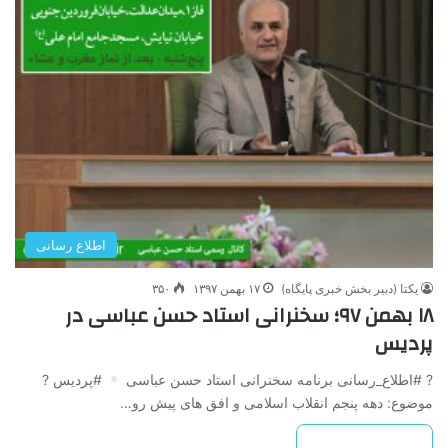
اطلاع رسانی
یکتا (دبیر بخش خبری پایگاه)
۱۷ بهمن ۱۳۹۷
۳۵۰
۱۸ بهمن ۹۷؛ سخنرانی استاد حسن عباسی در
پردیس
? #اطلاع_رسانی برنامه سخنرانی استاد حسن عباسی
#پردیس ?
موضوع: دهه پنجم انقلاب اسلامی و افق های پیش رو…
بیشتر بخوانید »