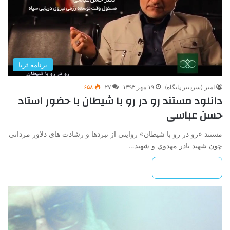
برنامه ثریا
امیر (سردبیر پایگاه)
۱۹ مهر ۱۳۹۳
۲۷
۶۵۸
دانلود مستند رو در رو با شیطان با حضور استاد
حسن عباسی
مستند «رو در رو با شيطان» روايتي از نبردها و رشادت هاي دلاور مرداني
چون شهيد نادر مهدوي و شهيد…
بیشتر بخوانید »