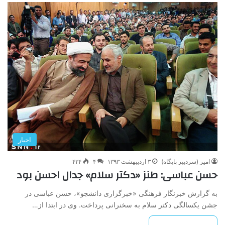
اخبار
امیر (سردبیر پایگاه)
۳ اردیبهشت ۱۳۹۳
۴
۴۲۴
حسن عباسی: طنز «دکتر سلام» جدال احسن بود
به گزارش خبرنگار فرهنگی «خبرگزاری دانشجو»، حسن عباسی در
جشن یکسالگی دکتر سلام به سخنرانی پرداخت. وی در ابتدا از…