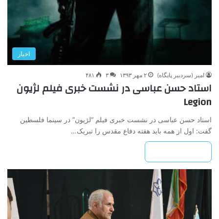
اخبار
امیر (سردبیر پایگاه)
۲ مهر ۱۳۹۳
۳
۴۸۱
استاد حسن عباسی در نشست خبری فیلم لژیون
Legion
استاد حسن عباسی در نشست خبری فیلم “لژیون” در سینما فلسطین
گفت: اول از همه باید هفته دفاع مقدس را تبریک…
بیشتر بخوانید »